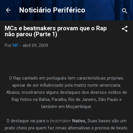
Pular para o conteúdo principal
Noticiário Periférico
MCs e beatmakers provam que o Rap
não parou (Parte 1)
Por
NP
-
abril 09, 2009
O Rap cantado em português tem características próprias,
apesar de ser influênciado pela matriz norte-americana.
Abaixo, mostramos alguns destaques dos diversos estilos de
Rap feitos na Bahia, Paraíba, Rio de Janeiro, São Paulo e
também em Moçambique.
O destaque vai para o
beatmaker
Nativo,
Suas bases são um
prato cheio pra quem faz rimas alternativas e precisa de beats.