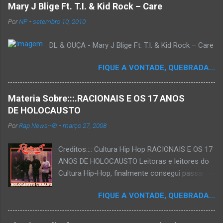
Mary J Blige Ft. T.I. & Kid Rock – Care
Por
NP
-
setembro 10, 2010
DL & OUÇA - Mary J Blige Ft. T.I. & Kid Rock – Care
FIQUE A VONTADE, QUEBRADA...
Materia Sobre:::.RACIONAIS E OS 17 ANOS
DE HOLOCAUSTO
Por
Rap News--®
-
março 27, 2008
Creditos:::: Cultura Hip Hop RACIONAIS E OS 17
ANOS DE HOLOCAUSTO Leitoras e leitores do
Cultura Hip-Hop, finalmente consegui passar
para o disco rígido do computador um texto
FIQUE A VONTADE, QUEBRADA...
que há muito tempo vinha maturando: uma
espécie de "ensaio-tributo" ao disco mais
importante do rap brasileiro, que completará 17