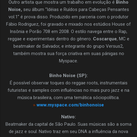
Outro artista que mostra um trabalho em evolução é
Binho
Noise,
seu álbum “Idéias e Ruídos para Cabeças Pensantes
vol.1” é prova disso. Produzido em parceria com o produtor
Fábio Rodriguez, foi gravado e mixado nos estúdios House of
Insônia e Porão 708 em 2008. O estilo navega entre o Rap,
reggae e experimentais dentro do gênero.
Coscarque
, MC e
beatmaker de Salvador, e integrante do grupo Versus2,
também mostra sua força criativa em suas pánigas no
Myspace.
Binho Noise (SP):
É possível observar toques do reggae roots, instrumentais
futuristas e samples com influências no mais puro jazz e na
música brasileira, com uma temática sóciopolítica.
»
www.myspace.com/binhonoise
Nativo:
Beatmaker da capital de São Paulo. Suas músicas são a soma
de jazz e soul. Nativo traz em seu DNA a influência da nova