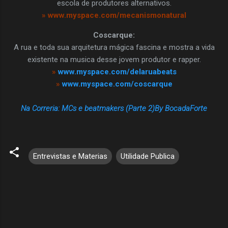
escola de produtores alternativos.
» www.myspace.com/mecanismonatural
Coscarque:
A rua e toda sua arquitetura mágica fascina e mostra a vida
existente na musica desse jovem produtor e rapper.
»
www.myspace.com/delaruabeats
»
www.myspace.com/coscarque
Na Correria: MCs e beatmakers (Parte 2)By BocadaForte
Entrevistas e Materias
Utilidade Publica
C
o
m
e