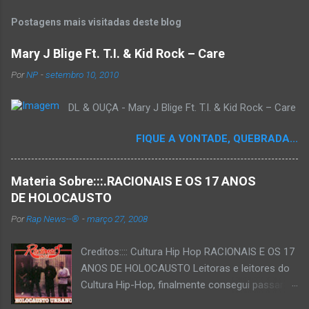
Postagens mais visitadas deste blog
Mary J Blige Ft. T.I. & Kid Rock – Care
Por
NP
-
setembro 10, 2010
DL & OUÇA - Mary J Blige Ft. T.I. & Kid Rock – Care
FIQUE A VONTADE, QUEBRADA...
Materia Sobre:::.RACIONAIS E OS 17 ANOS
DE HOLOCAUSTO
Por
Rap News--®
-
março 27, 2008
Creditos:::: Cultura Hip Hop RACIONAIS E OS 17
ANOS DE HOLOCAUSTO Leitoras e leitores do
Cultura Hip-Hop, finalmente consegui passar
para o disco rígido do computador um texto