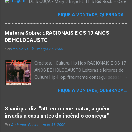
DL & OUÇA - Mary J Blige Ft. T.I. & Kid Rock – Care
FIQUE A VONTADE, QUEBRADA...
Materia Sobre:::.RACIONAIS E OS 17 ANOS
DE HOLOCAUSTO
Por
Rap News--®
-
março 27, 2008
Creditos:::: Cultura Hip Hop RACIONAIS E OS 17
ANOS DE HOLOCAUSTO Leitoras e leitores do
Cultura Hip-Hop, finalmente consegui passar
para o disco rígido do computador um texto
FIQUE A VONTADE, QUEBRADA...
que há muito tempo vinha maturando: uma
espécie de "ensaio-tributo" ao disco mais
importante do rap brasileiro, que completará 17
Shaniqua diz: "50 tentou me matar, alguém
anos agora em 2008. Falo de "Holocausto
invadiu a casa antes do incêndio começar"
Urbano", do grupo paulistano Racionais MC's.
Por
Anderson Banks
-
maio 31, 2008
Como de costume, uma pequena digressão. É