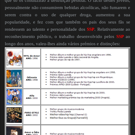
que só os conduzirão à destruição pessoal. O facto destes jovens,
pessoalmente não consumirem bebidas alcoólicas, não fumarem e
serem contra o uso de qualquer droga, aumentou a sua
popularidade, e fez com que também os pais dos seus fãs se
rendessem ao talento e personalidade dos
SSP
. Relativamente ao
reconhecimento público, o trabalho desenvolvido pelos
SSP
ao
longo dos anos, valeu-lhes ainda vários prémios e distinções: