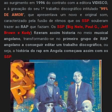
ao surgimento em
1996
do contrato com a editora
VIDISCO
,
e à gravação do seu 1º trabalho discográfico intitulado “
99%
DE AMOR
”, que apresentava um novo e original som,
caracterizado pela fusão de ritmos que os
SSP
souberam
trazer ao
RAP
que faziam. Os
SSP
(
Big Nelo, Paul G., Jeff
Brown e Kudy
)
fizeram assim historia
no meio
musical
angolano
, transformando-se no
primeiro grupo de RAP
angolano a conseguir editar um trabalho discográfico
, ou
seja, a h
istória do rap em Angola começava assim com os
SSP
.