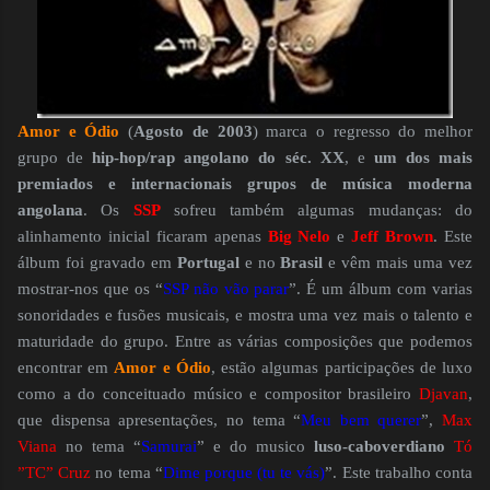
Amor e Ódio
(
Agosto de 2003
) marca o regresso do melhor
grupo de
hip-hop/rap angolano do séc. XX
, e
um dos mais
premiados e internacionais grupos de música moderna
angolana
. Os
SSP
sofreu também algumas mudanças: do
alinhamento inicial ficaram apenas
Big Nelo
e
Jeff Brown
. Este
álbum foi gravado em
Portugal
e no
Brasil
e vêm mais uma vez
mostrar-nos que os “
SSP não vão parar
”. É um álbum com varias
sonoridades e fusões musicais, e mostra uma vez mais o talento e
maturidade do grupo. Entre as várias composições que podemos
encontrar em
Amor e Ódio
, estão algumas participações de luxo
como a do conceituado músico e compositor brasileiro
Djavan
,
que dispensa apresentações, no tema “
Meu bem querer
”,
Max
Viana
no tema “
Samurai
” e do musico
luso-caboverdiano
Tó
”TC” Cruz
no tema “
Dime porque (tu te vás)
”. Este trabalho conta