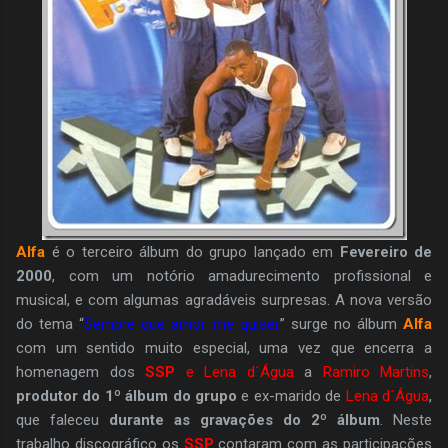
Alfa
é o terceiro álbum do grupo lançado em
Fevereiro de
2000
, com um notório amadurecimento profissional e
musical, e com algumas agradáveis surpresas. A nova versão
do tema “
Sempre que amor me quiser
” surge no álbum
Alfa
com um sentido muito especial, uma vez que encerra a
homenagem dos
SSP
e Lena d´Água
a
Ramiro Martins
,
produtor do 1º álbum do grupo
e ex-marido de
Lena d´Água
,
que faleceu
durante as gravações do 2º álbum
. Neste
trabalho discográfico os
SSP
contaram com as participações