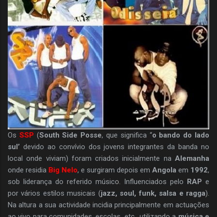
Os
SSP
(
South Side Posse
, que significa “
o bando do lado
sul’
devido ao convívio dos jovens integrantes da banda no
local onde viviam) foram criados inicialmente na
Alemanha
onde residia
Big Nelo
, e surgiram depois em
Angola
em
1992
,
sob liderança do referido músico. Influenciados pelo
RAP
e
por vários estilos musicais (
jazz, soul, funk, salsa e ragga
).
Na altura a sua actividade incidia principalmente em actuações
ao vivo para comunidades, escolas, etc., utilizando a
música e