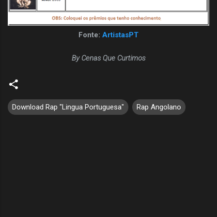
Fonte:
ArtistasPT
By Cenas Que Curtimos
Download Rap "Lingua Portuguesa"
Rap Angolano
C
o
m
e
n
t
á