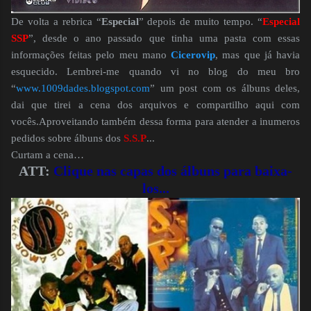
De volta a rebrica “
Especial
” depois de muito tempo. “
Especial
SSP
”, desde o ano passado que tinha uma pasta com essas
informações feitas pelo meu mano
Cicerovip
, mas que já havia
esquecido. Lembrei-me quando vi no blog do meu bro
“
www.1009dades.blogspot.com
” um post com os álbuns deles,
dai que tirei a cena dos arquivos e compartilho aqui com
vocês.Aproveitando também dessa forma para atender a inumeros
pedidos sobre álbuns dos
S.S.P
...
Curtam a cena…
ATT:
Clique nas capas dos álbuns para baixa-
los...