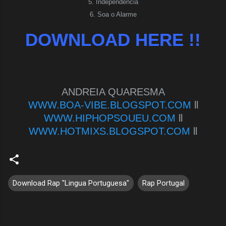
5. Independência
6. Soa o Alarme
DOWNLOAD HERE !!
ANDREIA QUARESMA
WWW.BOA-VIBE.BLOGSPOT.COM
ll
WWW.HIPHOPSOUEU.COM
ll
WWW.HOTMIXS.BLOGSPOT.COM
ll
Download Rap "Lingua Portuguesa"
Rap Portugal
C
o