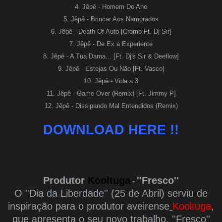
4. Jêpê - Homem Do Ano
5. Jêpê - Brincar Aos Namorados
6. Jêpê - Death Of Auto [Cromo Ft. Dj Sir]
7. Jêpê - De Ex a Experiente
8. Jêpê - A Tua Dama... [Ft. Dj's Sir & Deeflow]
9. Jêpê - Estejas Ou Não [Ft. Vasco]
10. Jêpê - Vida a 3
11. Jêpê - Game Over (Remix) [Ft. Jimmy P]
12. Jêpê - Dissipando Mal Entendidos (Remix)
DOWNLOAD HERE !!
Produtor
Kooltuga
''Fresco''
-
O ''Dia da Liberdade'' (25 de Abril) serviu de
inspiração para o produtor aveirense
Kooltuga
,
que apresenta o seu novo trabalho, ''Fresco''