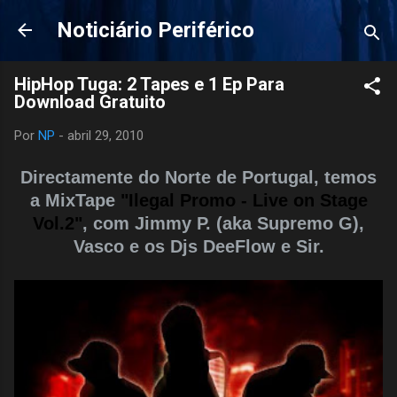
Pular para o conteúdo principal
Noticiário Periférico
HipHop Tuga: 2 Tapes e 1 Ep Para
Download Gratuito
Por
NP
-
abril 29, 2010
Directamente do Norte de Portugal, temos
a MixTape
"Ilegal Promo - Live on Stage
Vol.2"
,
com Jimmy P. (aka Supremo G),
Vasco
e os
Djs DeeFlow e
Sir
.