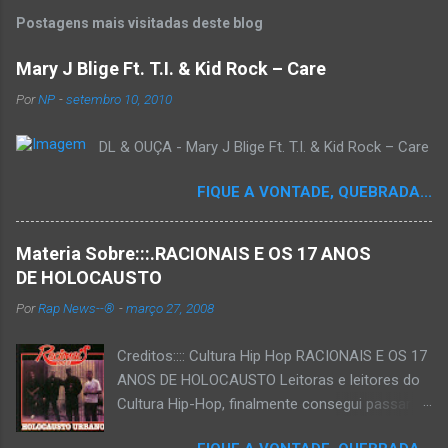
Postagens mais visitadas deste blog
Mary J Blige Ft. T.I. & Kid Rock – Care
Por
NP
-
setembro 10, 2010
DL & OUÇA - Mary J Blige Ft. T.I. & Kid Rock – Care
FIQUE A VONTADE, QUEBRADA...
Materia Sobre:::.RACIONAIS E OS 17 ANOS
DE HOLOCAUSTO
Por
Rap News--®
-
março 27, 2008
Creditos:::: Cultura Hip Hop RACIONAIS E OS 17
ANOS DE HOLOCAUSTO Leitoras e leitores do
Cultura Hip-Hop, finalmente consegui passar
para o disco rígido do computador um texto