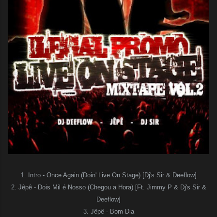
1. Intro - Once Again (Doin' Live On Stage) [Dj's Sir & Deeflow]
2. Jêpê - Dois Mil é Nosso (Chegou a Hora) [Ft. Jimmy P & Dj's Sir &
Deeflow]
3. Jêpê - Bom Dia