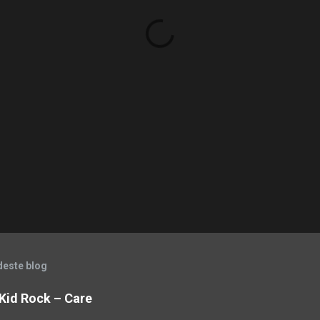
deste blog
& Kid Rock – Care