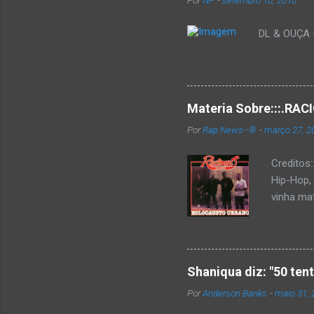
Por
NP
-
setembro 10, 2010
DL & OUÇA - 
Materia Sobre:::.R
Por
Rap News--®
-
março 27, 2
Creditos
Hip-Hop,
vinha mat
completa
Como de 
brasilei
rica hist
Shaniqua diz: "50 ten
minimame
Por
Anderson Banks
-
maio 31, 
Cultura 