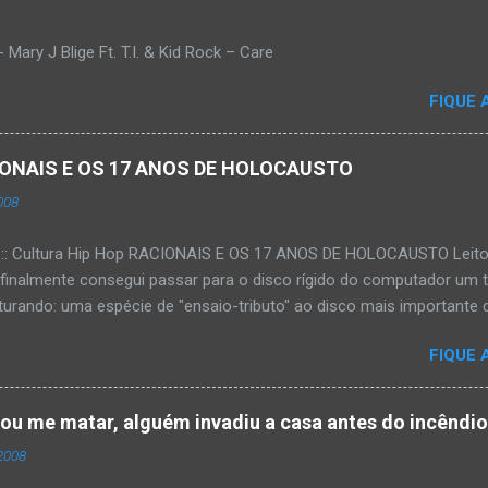
Mary J Blige Ft. T.I. & Kid Rock – Care
FIQUE 
ACIONAIS E OS 17 ANOS DE HOLOCAUSTO
008
:::: Cultura Hip Hop RACIONAIS E OS 17 ANOS DE HOLOCAUSTO Leitora
 finalmente consegui passar para o disco rígido do computador um 
urando: uma espécie de "ensaio-tributo" ao disco mais importante do
rá 17 anos agora em 2008. Falo de "Holocausto Urbano", do grupo p
FIQUE 
costume, uma pequena digressão. É muito disseminada em nosso p
ro não tem memória. Fala-se muito por aí que não cultuamos noss
ória sociocultural. No que diz respeito ao hip-hop, cabe a nós, form
tou me matar, alguém invadiu a casa antes do incêndi
nte responsáveis, tentar mudar essa trajetória de descaso e esque
2008
Hip-Hop tornou-se mais um dos espaços de preservação e disseminaç