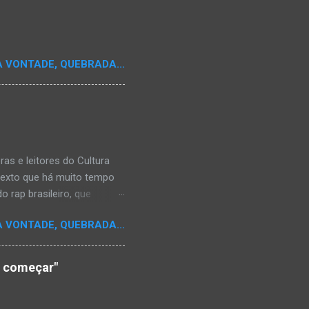
A VONTADE, QUEBRADA...
s e leitores do Cultura
texto que há muito tempo
 rap brasileiro, que
aulistano Racionais MC's.
A VONTADE, QUEBRADA...
aís a crença de que o
os antepassados nem nossa
adores de opinião
o começar"
cimento. Assim, o sítio
ão da rica história do