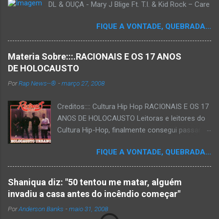
DL & OUÇA - Mary J Blige Ft. T.I. & Kid Rock – Care
m
e
n
FIQUE A VONTADE, QUEBRADA...
t
á
r
Materia Sobre:::.RACIONAIS E OS 17 ANOS
i
o
DE HOLOCAUSTO
Por
Rap News--®
-
março 27, 2008
Creditos:::: Cultura Hip Hop RACIONAIS E OS 17
ANOS DE HOLOCAUSTO Leitoras e leitores do
Cultura Hip-Hop, finalmente consegui passar
para o disco rígido do computador um texto
FIQUE A VONTADE, QUEBRADA...
que há muito tempo vinha maturando: uma
espécie de "ensaio-tributo" ao disco mais
importante do rap brasileiro, que completará 17
Shaniqua diz: "50 tentou me matar, alguém
anos agora em 2008. Falo de "Holocausto
invadiu a casa antes do incêndio começar"
Urbano", do grupo paulistano Racionais MC's.
Por
Anderson Banks
-
maio 31, 2008
Como de costume, uma pequena digressão. É