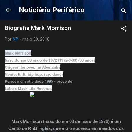
Pular para o conteúdo principal
Noticiário Periférico
Biografia Mark Morrison
Por
NP
-
maio 30, 2010
Mark Morrison
Nascido em 03 maio de 1972 (1972-0-03) (38 anos)
Origem Hanover, na Alemanha
GenresRnB, hip hop, rap, dança
Período em atividade 1995 - presente
Labels Mack Life Records
Mark Morrison (nascido em 03 de maio de 1972) é um
Canto de RnB Inglês, que viu o sucesso em meados dos