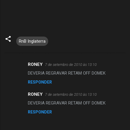
RnB Inglaterra
RONEY
7 de setembro de 2010 às 13:10
C
DEVERIA REGRAVAR RETAM OFF DOMEK
o
RESPONDER
m
e
RONEY
7 de setembro de 2010 às 13:10
n
DEVERIA REGRAVAR RETAM OFF DOMEK
t
RESPONDER
á
r