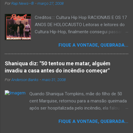
Por
Rap News--®
-
março 27, 2008
Creditos:::: Cultura Hip Hop RACIONAIS E OS 17
ANOS DE HOLOCAUSTO Leitoras e leitores do
Cultura Hip-Hop, finalmente consegui passar
para o disco rígido do computador um texto
FIQUE A VONTADE, QUEBRADA...
que há muito tempo vinha maturando: uma
espécie de "ensaio-tributo" ao disco mais
importante do rap brasileiro, que completará 17
Shaniqua diz: "50 tentou me matar, alguém
anos agora em 2008. Falo de "Holocausto
invadiu a casa antes do incêndio começar"
Urbano", do grupo paulistano Racionais MC's.
Por
Anderson Banks
-
maio 31, 2008
Como de costume, uma pequena digressão. É
muito disseminada em nosso país a crença de
Quando Shaniqua Tompkins, mãe do filho de 50
que o brasileiro não tem memória. Fala-se
cent Marquise, retornou para a mansão queimada
muito por aí que não cultuamos nossos
após ser hospitalizada pelo incêndio, ela falou
antepassados nem nossa rica história
com os repórteres. Tompkins fez várias
sociocultural. No que diz respeito ao hip-hop,
FIQUE A VONTADE, QUEBRADA...
argumentações ao jornal. quando um repórter
cabe a nós, formadores de opinião
perguntou a ela se ela achava que 50 cent teria
minimamente responsáveis, tentar mudar essa