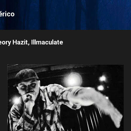
Pular para o conteúdo principal
érico
ory Hazit, Illmaculate