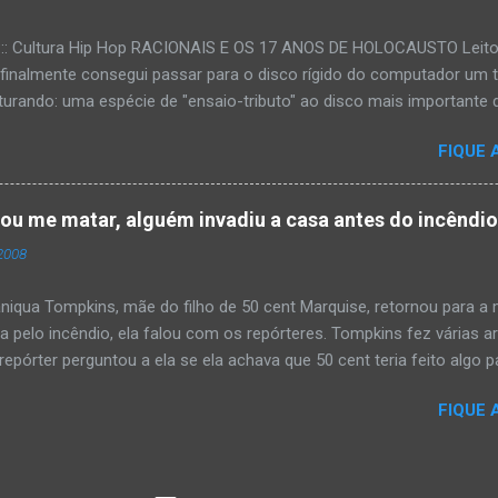
:::: Cultura Hip Hop RACIONAIS E OS 17 ANOS DE HOLOCAUSTO Leitora
 finalmente consegui passar para o disco rígido do computador um 
urando: uma espécie de "ensaio-tributo" ao disco mais importante do
rá 17 anos agora em 2008. Falo de "Holocausto Urbano", do grupo p
FIQUE 
costume, uma pequena digressão. É muito disseminada em nosso p
ro não tem memória. Fala-se muito por aí que não cultuamos noss
ória sociocultural. No que diz respeito ao hip-hop, cabe a nós, form
tou me matar, alguém invadiu a casa antes do incêndi
nte responsáveis, tentar mudar essa trajetória de descaso e esque
2008
Hip-Hop tornou-se mais um dos espaços de preservação e disseminaç
rasileiro. Olha, já temos muita história pra contar, apesar do espaço 
iqua Tompkins, mãe do filho de 50 cent Marquise, retornou para 
da pelo incêndio, ela falou com os repórteres. Tompkins fez várias 
pórter perguntou a ela se ela achava que 50 cent teria feito algo pa
 "sim teria, ele é obcecado e se ele não pode ter algo , ninguém pod
FIQUE 
ia mandando alguém para mata-lá e para asistir o que ele faz'. Tomp
asa ás 4 horas da manhã um pouco antes do incêndio tomar conta 