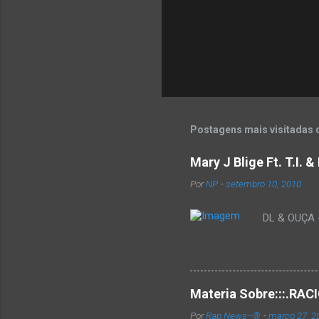
Postagens mais visitadas 
Mary J Blige Ft. T.I. 
Por
NP
-
setembro 10, 2010
DL & OUÇA - 
Materia Sobre:::.R
Por
Rap News--®
-
março 27, 2