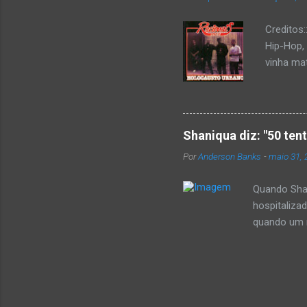
Creditos
Hip-Hop,
vinha mat
completa
Como de 
brasilei
rica hist
Shaniqua diz: "50 ten
minimame
Por
Anderson Banks
-
maio 31, 
Cultura 
hip-hop b
Quando Shan
hospitaliza
quando um re
se,ela disse
50 cent ter
invadiu a c