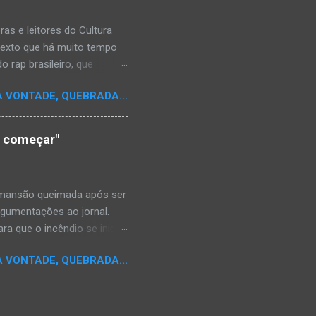
s e leitores do Cultura
texto que há muito tempo
 rap brasileiro, que
aulistano Racionais MC's.
A VONTADE, QUEBRADA...
aís a crença de que o
os antepassados nem nossa
adores de opinião
o começar"
cimento. Assim, o sítio
ão da rica história do
relativamente curto d...
a mansão queimada após ser
argumentações ao jornal.
ra que o incêndio se inicia-
e." Shaniqua disse além que
A VONTADE, QUEBRADA...
kins disse que alguém
da mansão.