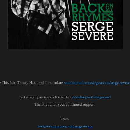
This feat. Theory Hazit and Illmaculate-
soundcloud.com/sergesevere/serge-severe
Back on my rhymes is available in full here
www.cdbaby.com/cd/sergesevere3
Thank you for your continued support.
Cheers.
www.reverbnation.com/sergesevere