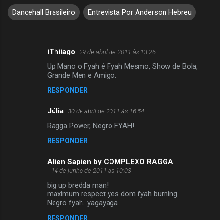
Dancehall Brasileiro
Entrevista Por Anderson Hebreu
iThiiago
29 de abril de 2011 às 13:26
C
Up Mano o Fyah é Fyah Mesmo, Show de Bola,
o
Grande Men e Amigo.
m
RESPONDER
e
Júlia
n
30 de abril de 2011 às 16:54
t
Ragga Power, Negro FYAH!
á
RESPONDER
r
Alien Sapien by COMPLEXO RAGGA
i
14 de junho de 2011 às 10:03
o
big up bredda man!
s
maximum respect yes dom fyah burning
Negro fyah...yagayaga
RESPONDER