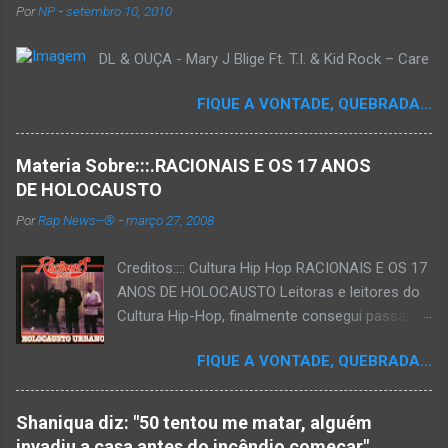
m
Por
NP
-
setembro 10, 2010
c
o
DL & OUÇA - Mary J Blige Ft. T.I. & Kid Rock – Care
m
e
n
FIQUE A VONTADE, QUEBRADA...
t
á
r
Materia Sobre:::.RACIONAIS E OS 17 ANOS
i
o
DE HOLOCAUSTO
Por
Rap News--®
-
março 27, 2008
Creditos:::: Cultura Hip Hop RACIONAIS E OS 17
ANOS DE HOLOCAUSTO Leitoras e leitores do
Cultura Hip-Hop, finalmente consegui passar
para o disco rígido do computador um texto
FIQUE A VONTADE, QUEBRADA...
que há muito tempo vinha maturando: uma
espécie de "ensaio-tributo" ao disco mais
importante do rap brasileiro, que completará 17
Shaniqua diz: "50 tentou me matar, alguém
anos agora em 2008. Falo de "Holocausto
invadiu a casa antes do incêndio começar"