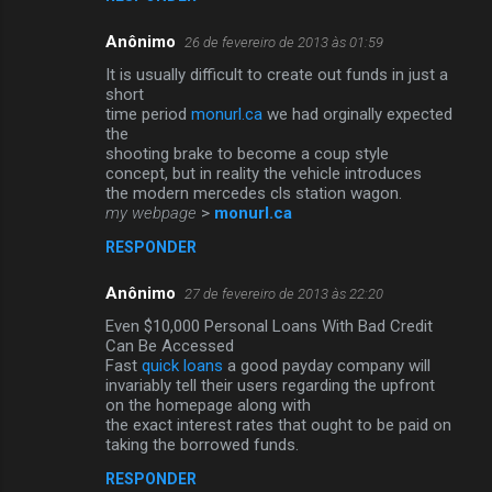
Anônimo
26 de fevereiro de 2013 às 01:59
It is usually difficult to create out funds in just a
short
time period
monurl.ca
we had orginally expected
the
shooting brake to become a coup style
concept, but in reality the vehicle introduces
the modern mercedes cls station wagon.
my webpage
>
monurl.ca
RESPONDER
Anônimo
27 de fevereiro de 2013 às 22:20
Even $10,000 Personal Loans With Bad Credit
Can Be Accessed
Fast
quick loans
a good payday company will
invariably tell their users regarding the upfront
on the homepage along with
the exact interest rates that ought to be paid on
taking the borrowed funds.
RESPONDER