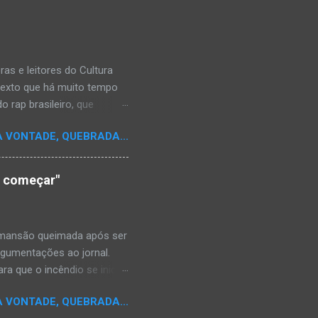
s e leitores do Cultura
texto que há muito tempo
 rap brasileiro, que
aulistano Racionais MC's.
A VONTADE, QUEBRADA...
aís a crença de que o
os antepassados nem nossa
adores de opinião
o começar"
cimento. Assim, o sítio
ão da rica história do
relativamente curto d...
a mansão queimada após ser
argumentações ao jornal.
ra que o incêndio se inicia-
e." Shaniqua disse além que
A VONTADE, QUEBRADA...
kins disse que alguém