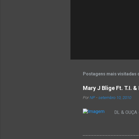
Postagens mais visitadas 
Mary J Blige Ft. T.I. 
Por
NP
-
setembro 10, 2010
DL & OUÇA - 