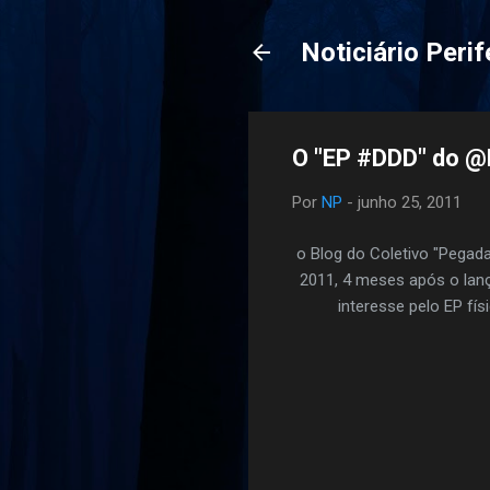
Noticiário Perif
O "EP #DDD" do @
Por
NP
-
junho 25, 2011
o Blog do Coletivo "Pegad
2011, 4 meses após o lan
interesse pelo EP fí