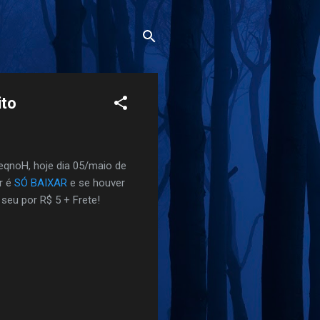
ito
eqnoH, hoje dia 05/maio de
r é
SÓ BAIXAR
e se houver
seu por R$ 5 + Frete!