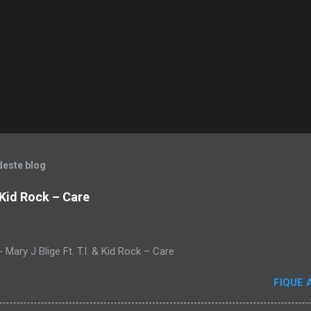
deste blog
& Kid Rock – Care
Mary J Blige Ft. T.I. & Kid Rock – Care
FIQUE 