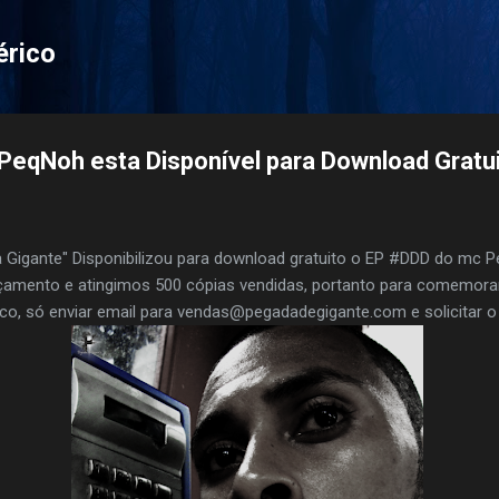
Pular para o conteúdo principal
érico
PeqNoh esta Disponível para Download Gratu
a Gigante" Disponibilizou para download gratuito o EP #DDD do mc P
çamento e atingimos 500 cópias vendidas, portanto para comemora
sico, só enviar email para vendas@pegadadegigante.com e solicitar o 