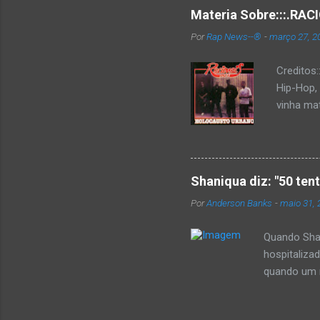
Materia Sobre:::.R
Por
Rap News--®
-
março 27, 2
Creditos
Hip-Hop,
vinha mat
completa
Como de 
brasilei
rica hist
Shaniqua diz: "50 ten
minimame
Por
Anderson Banks
-
maio 31, 
Cultura 
hip-hop b
Quando Shan
hospitaliza
quando um re
se,ela disse
50 cent ter