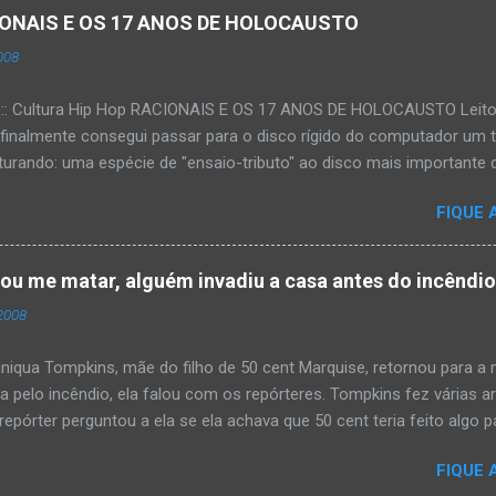
ACIONAIS E OS 17 ANOS DE HOLOCAUSTO
008
:::: Cultura Hip Hop RACIONAIS E OS 17 ANOS DE HOLOCAUSTO Leitora
 finalmente consegui passar para o disco rígido do computador um 
urando: uma espécie de "ensaio-tributo" ao disco mais importante do
rá 17 anos agora em 2008. Falo de "Holocausto Urbano", do grupo p
FIQUE 
costume, uma pequena digressão. É muito disseminada em nosso p
ro não tem memória. Fala-se muito por aí que não cultuamos noss
ória sociocultural. No que diz respeito ao hip-hop, cabe a nós, form
tou me matar, alguém invadiu a casa antes do incêndi
nte responsáveis, tentar mudar essa trajetória de descaso e esque
2008
Hip-Hop tornou-se mais um dos espaços de preservação e disseminaç
rasileiro. Olha, já temos muita história pra contar, apesar do espaço 
iqua Tompkins, mãe do filho de 50 cent Marquise, retornou para 
da pelo incêndio, ela falou com os repórteres. Tompkins fez várias 
pórter perguntou a ela se ela achava que 50 cent teria feito algo pa
 "sim teria, ele é obcecado e se ele não pode ter algo , ninguém pod
FIQUE 
ia mandando alguém para mata-lá e para asistir o que ele faz'. Tomp