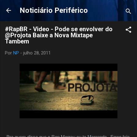
Pular para o conteúdo principal
Noticiário Periférico
#RapBR - Video - Pode se envolver do
@Projota Baixe a Nova Mixtape
Tambem
Por
NP
-
julho 28, 2011
Pra quem disse que o Rap Morreu ou ta Morrendo...Erroo feio.