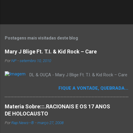
P
o
s
t
Postagens mais visitadas deste blog
a
r
Mary J Blige Ft. T.I. & Kid Rock – Care
u
m
Por
NP
-
setembro 10, 2010
c
o
DL & OUÇA - Mary J Blige Ft. T.I. & Kid Rock – Care
m
e
n
FIQUE A VONTADE, QUEBRADA...
t
á
r
Materia Sobre:::.RACIONAIS E OS 17 ANOS
i
o
DE HOLOCAUSTO
Por
Rap News--®
-
março 27, 2008