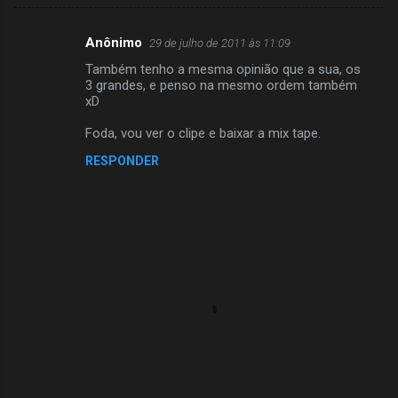
Anônimo
29 de julho de 2011 às 11:09
C
Também tenho a mesma opinião que a sua, os
o
3 grandes, e penso na mesmo ordem também
m
xD
e
Foda, vou ver o clipe e baixar a mix tape.
n
RESPONDER
t
á
r
i
o
s