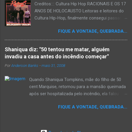
Creditos:::: Cultura Hip Hop RACIONAIS E OS 17
ANOS DE HOLOCAUSTO Leitoras e leitores do
Cultura Hip-Hop, finalmente consegui passar
para o disco rígido do computador um texto
FIQUE A VONTADE, QUEBRADA...
que há muito tempo vinha maturando: uma
espécie de "ensaio-tributo" ao disco mais
importante do rap brasileiro, que completará 17
Shaniqua diz: "50 tentou me matar, alguém
anos agora em 2008. Falo de "Holocausto
invadiu a casa antes do incêndio começar"
Urbano", do grupo paulistano Racionais MC's.
Por
Anderson Banks
-
maio 31, 2008
Como de costume, uma pequena digressão. É
muito disseminada em nosso país a crença de
Quando Shaniqua Tompkins, mãe do filho de 50
que o brasileiro não tem memória. Fala-se
cent Marquise, retornou para a mansão queimada
muito por aí que não cultuamos nossos
após ser hospitalizada pelo incêndio, ela falou
antepassados nem nossa rica história
com os repórteres. Tompkins fez várias
sociocultural. No que diz respeito ao hip-hop,
FIQUE A VONTADE, QUEBRADA...
argumentações ao jornal. quando um repórter
cabe a nós, formadores de opinião
perguntou a ela se ela achava que 50 cent teria
minimamente responsáveis, tentar mudar essa
feito algo para que o incêndio se inicia-se,ela
trajetória de descaso e esquecimento. Assim,
disse "sim teria, ele é obcecado e se ele não pode
o sítio Cultura Hip-Hop tornou-se mais um dos