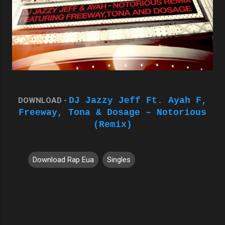
DJ Jazzy Jeff Ft. Ayah F,
DOWNLOAD -
Freeway, Tona & Dosage – Notorious
(Remix)
Download Rap Eua
Singles
C
o
m