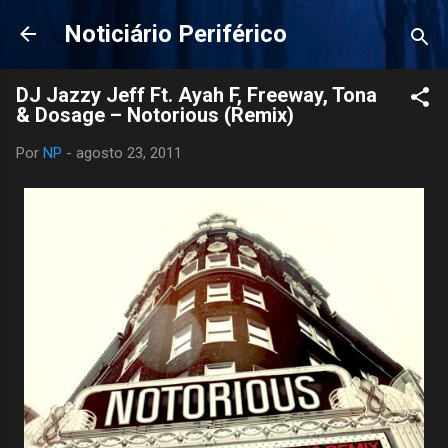
Pular para o conteúdo principal
Noticiário Periférico
DJ Jazzy Jeff Ft. Ayah F, Freeway, Tona
& Dosage – Notorious (Remix)
Por
NP
-
agosto 23, 2011