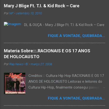
Mary J Blige Ft. T.I. & Kid Rock – Care
Por
NP
-
setembro 10, 2010
DL & OUÇA - Mary J Blige Ft. T.I. & Kid Rock – Care
FIQUE A VONTADE, QUEBRADA...
Materia Sobre:::.RACIONAIS E OS 17 ANOS
DE HOLOCAUSTO
Por
Rap News--®
-
março 27, 2008
Creditos:::: Cultura Hip Hop RACIONAIS E OS 17
ANOS DE HOLOCAUSTO Leitoras e leitores do
Cultura Hip-Hop, finalmente consegui passar
para o disco rígido do computador um texto
FIQUE A VONTADE, QUEBRADA...
que há muito tempo vinha maturando: uma
espécie de "ensaio-tributo" ao disco mais