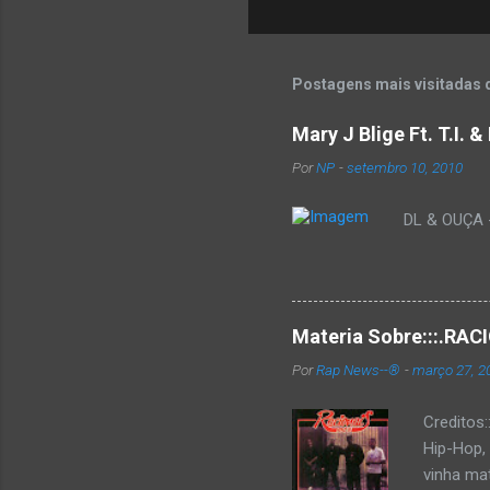
Postagens mais visitadas 
Mary J Blige Ft. T.I. 
Por
NP
-
setembro 10, 2010
DL & OUÇA - 
Materia Sobre:::.R
Por
Rap News--®
-
março 27, 2
Creditos
Hip-Hop,
vinha mat