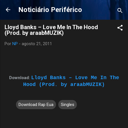
Pular para o conteúdo principal
Noticiário Periférico
Lloyd Banks – Love Me In The Hood
(Prod. by araabMUZIK)
Por
NP
-
agosto 21, 2011
Lloyd Banks – Love Me In The
Download:
Hood (Prod. by araabMUZIK)
Download Rap Eua
Singles
C
o