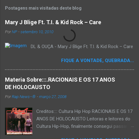
Postagens mais visitadas deste blog
Mary J Blige Ft. T.I. & Kid Rock – Care
Por
NP
-
setembro 10, 2010
DL & OUÇA - Mary J Blige Ft. T.I. & Kid Rock – Care
FIQUE A VONTADE, QUEBRADA...
Materia Sobre:::.RACIONAIS E OS 17 ANOS
DE HOLOCAUSTO
Por
Rap News--®
-
março 27, 2008
Creditos:::: Cultura Hip Hop RACIONAIS E OS 17
ANOS DE HOLOCAUSTO Leitoras e leitores do
Cultura Hip-Hop, finalmente consegui passar
para o disco rígido do computador um texto