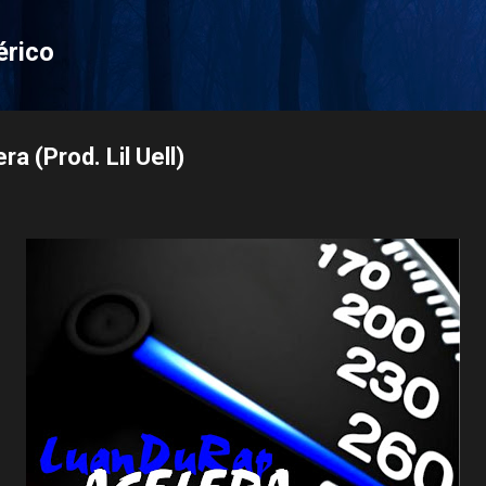
Pular para o conteúdo principal
érico
a (Prod. Lil Uell)