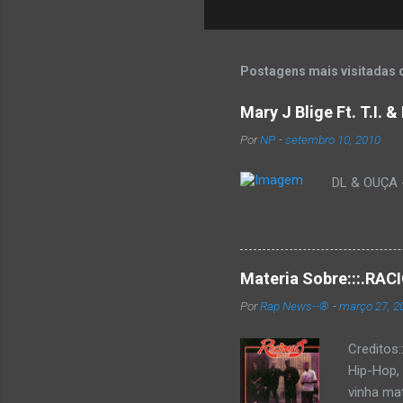
Postagens mais visitadas 
Mary J Blige Ft. T.I. 
Por
NP
-
setembro 10, 2010
DL & OUÇA - 
Materia Sobre:::.R
Por
Rap News--®
-
março 27, 2
Creditos
Hip-Hop,
vinha mat