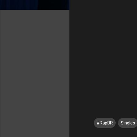
#RapBR
Singles