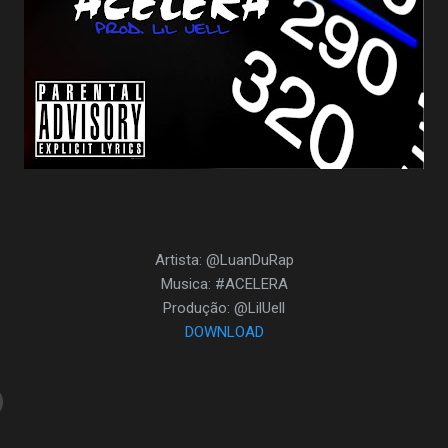
Artista: @LuanDuRap
Musica: #ACELERA
Produção: @LilUell
DOWNLOAD