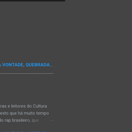
A VONTADE, QUEBRADA...
s e leitores do Cultura
texto que há muito tempo
 rap brasileiro, que
aulistano Racionais MC's.