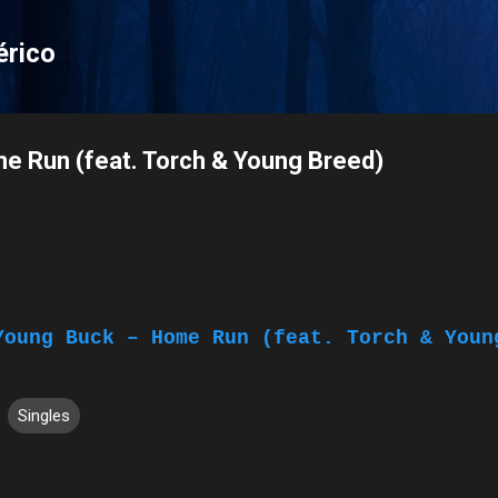
Pular para o conteúdo principal
érico
e Run (feat. Torch & Young Breed)
Young Buck – Home Run (feat. Torch & Youn
Singles