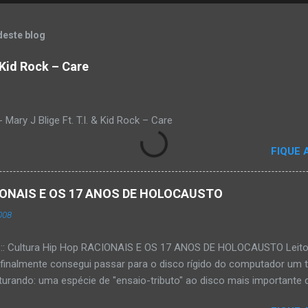
deste blog
& Kid Rock – Care
Mary J Blige Ft. T.I. & Kid Rock – Care
FIQUE 
ACIONAIS E OS 17 ANOS DE HOLOCAUSTO
008
:::: Cultura Hip Hop RACIONAIS E OS 17 ANOS DE HOLOCAUSTO Leitora
 finalmente consegui passar para o disco rígido do computador um 
urando: uma espécie de "ensaio-tributo" ao disco mais importante do
rá 17 anos agora em 2008. Falo de "Holocausto Urbano", do grupo p