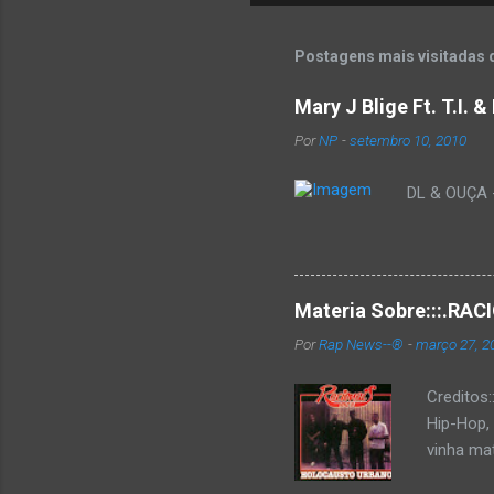
Postagens mais visitadas 
Mary J Blige Ft. T.I. 
Por
NP
-
setembro 10, 2010
DL & OUÇA - 
Materia Sobre:::.R
Por
Rap News--®
-
março 27, 2
Creditos
Hip-Hop,
vinha mat
completa