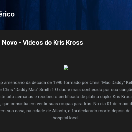
Pular para o conteúdo principal
érico
 Novo - Videos do Kris Kross
ap americano da década de 1990 formado por Chris "Mac Daddy" Kell
 e Chris "Daddy Mac" Smith.1 O duo é mais conhecido por sua canção
ante oito semanas e recebeu o certificado de platina duplo. Kris Kr
, que consistia em vestir suas roupas para trás. No dia 01 de maio de
em sua casa, na cidade de Atlanta, e foi declarado morto depois d
hospital local.