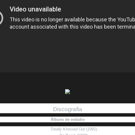
Discografia
Álbuns de estúdio
Totally Krossed Out
(1992)