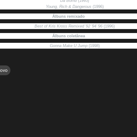
Da Bomb
(1993)
Young, Rich & Dangerous
(1996)
Álbuns remixado
Best of Kris Kross Remixed '92 '94 '96
(1996)
Álbuns coletânea
Gonna Make U Jump
(1998)
Novo