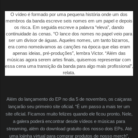
O vídeo é formado por uma pequena história onde um dos
membros da banda escreve seis nomes em um papel e depois
os risca. Em seguida escreve a palavra “eleva”, dando
continuidade às cenas. “O lance dos nomes no papel veio para
ser um divisor de águas. Aqueles nomes, um tanto bizarros,
era como nomeávamos as canções na época que elas eram
apenas ideias, pré-produções”, lembra Victor. “Além das
músicas agora serem artes finais, quisemos representar com
essa cena uma transição da banda para algo mais profissional”,
relata.
Além do lançamento do EP no dia 5 de novembro, os caiçaras
lançarão seu primeiro site oficial. “É um passo a mais ter um
site oficial. Ficamos muito felizes quando ele ficou pronto. Nele,
a galera poderá encontrar desde vídeos e músicas para
streaming, além do download gratuito dos nosso dois EPs. Até
uma lojinha virtual para comprar produtos de nosso merch”,