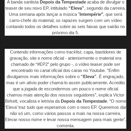
A banda santista
Depois da Tempestade
acaba de divulgar o
teaser de seu novo EP, intitulado
“Eleva”
, segundo da carreira.
Uma semana após lançar a música "
Intempérie"
, que será
carro-chefe do material, os rapazes surgem com um vídeo
contando todos os detalhes sobre as seis faixas que sairão no
próximo dia 5.
Contendo informações como tracklist, capa, bastidores de
gravação, site e nome oficial - anteriormente o material era
chamado de “#EP2” pelo grupo -, o vídeo teaser pode ser
encontrado no canal oficial dos caras no Youtube. “Enfim
divulgamos mais informações sobre o
“Eleva”
. É engraçado,
mas é um alívio poder chamá-lo assim publicamente. Acredito
que a jogada de escondermos um pouco o nome oficial
chamou mais atenção dos nossos seguidores”, explica Victor
Birkett, vocalista e letrista da
Depois da Tempestade
. “O nome
‘Eleva’ traz tudo que esperamos com o novo EP. Queremos dar
não só um, como vários passos a mais na nossa carreira.
Elevar nosso nome e levar nossa mensagem para mais gente”,
comenta.