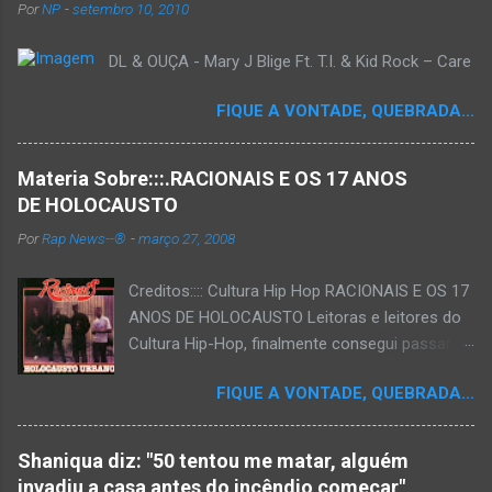
Por
NP
-
setembro 10, 2010
DL & OUÇA - Mary J Blige Ft. T.I. & Kid Rock – Care
FIQUE A VONTADE, QUEBRADA...
Materia Sobre:::.RACIONAIS E OS 17 ANOS
DE HOLOCAUSTO
Por
Rap News--®
-
março 27, 2008
Creditos:::: Cultura Hip Hop RACIONAIS E OS 17
ANOS DE HOLOCAUSTO Leitoras e leitores do
Cultura Hip-Hop, finalmente consegui passar
para o disco rígido do computador um texto
FIQUE A VONTADE, QUEBRADA...
que há muito tempo vinha maturando: uma
espécie de "ensaio-tributo" ao disco mais
importante do rap brasileiro, que completará 17
Shaniqua diz: "50 tentou me matar, alguém
anos agora em 2008. Falo de "Holocausto
invadiu a casa antes do incêndio começar"