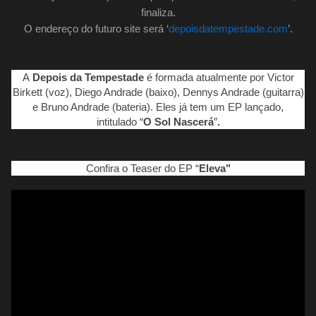
finaliza.
O endereço do futuro site será ‘
depoisdatempestade.com
’.
A
Depois da Tempestade
é formada atualmente por Victor
Birkett (voz), Diego Andrade (baixo), Dennys Andrade (guitarra)
e Bruno Andrade (bateria). Eles já tem um EP lançado,
intitulado “
O Sol Nascerá
”
.
Confira o Teaser do EP “
Eleva"