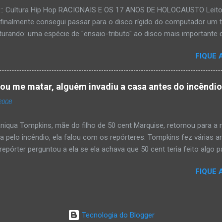
:::: Cultura Hip Hop RACIONAIS E OS 17 ANOS DE HOLOCAUSTO Leitora
 finalmente consegui passar para o disco rígido do computador um 
urando: uma espécie de "ensaio-tributo" ao disco mais importante do
rá 17 anos agora em 2008. Falo de "Holocausto Urbano", do grupo p
FIQUE 
costume, uma pequena digressão. É muito disseminada em nosso p
ro não tem memória. Fala-se muito por aí que não cultuamos noss
ória sociocultural. No que diz respeito ao hip-hop, cabe a nós, form
tou me matar, alguém invadiu a casa antes do incêndi
nte responsáveis, tentar mudar essa trajetória de descaso e esque
2008
Hip-Hop tornou-se mais um dos espaços de preservação e disseminaç
rasileiro. Olha, já temos muita história pra contar, apesar do espaço 
iqua Tompkins, mãe do filho de 50 cent Marquise, retornou para 
da pelo incêndio, ela falou com os repórteres. Tompkins fez várias 
pórter perguntou a ela se ela achava que 50 cent teria feito algo pa
 "sim teria, ele é obcecado e se ele não pode ter algo , ninguém pod
FIQUE 
ia mandando alguém para mata-lá e para asistir o que ele faz'. Tomp
asa ás 4 horas da manhã um pouco antes do incêndio tomar conta 
Tecnologia do Blogger