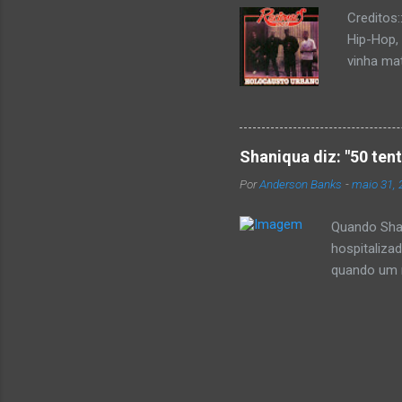
Creditos
Hip-Hop,
vinha mat
completa
Como de 
brasilei
rica hist
Shaniqua diz: "50 ten
minimame
Por
Anderson Banks
-
maio 31, 
Cultura 
hip-hop b
Quando Shan
hospitaliza
quando um re
se,ela disse
50 cent ter
invadiu a c