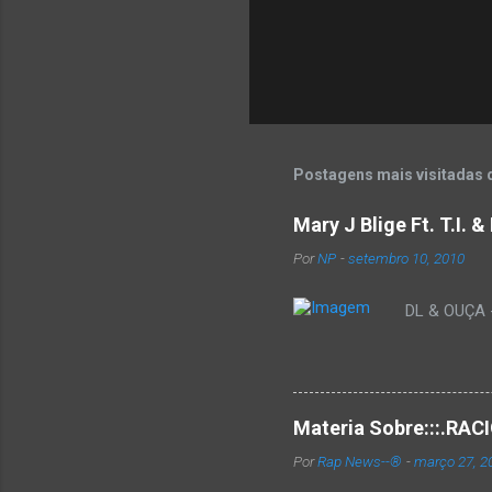
Postagens mais visitadas 
Mary J Blige Ft. T.I. 
Por
NP
-
setembro 10, 2010
DL & OUÇA - 
Materia Sobre:::.R
Por
Rap News--®
-
março 27, 2