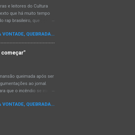
s e leitores do Cultura
texto que há muito tempo
 rap brasileiro, que
aulistano Racionais MC's.
A VONTADE, QUEBRADA...
aís a crença de que o
os antepassados nem nossa
adores de opinião
o começar"
cimento. Assim, o sítio
ão da rica história do
relativamente curto d...
a mansão queimada após ser
argumentações ao jornal.
ra que o incêndio se inicia-
e." Shaniqua disse além que
A VONTADE, QUEBRADA...
kins disse que alguém
da mansão.