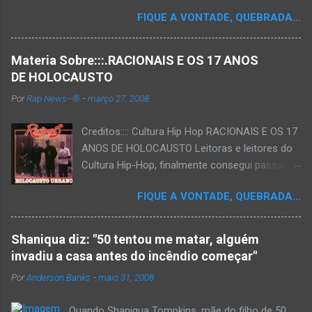
FIQUE A VONTADE, QUEBRADA...
Materia Sobre:::.RACIONAIS E OS 17 ANOS
DE HOLOCAUSTO
Por
Rap News--®
-
março 27, 2008
Creditos:::: Cultura Hip Hop RACIONAIS E OS 17
ANOS DE HOLOCAUSTO Leitoras e leitores do
Cultura Hip-Hop, finalmente consegui passar
para o disco rígido do computador um texto
FIQUE A VONTADE, QUEBRADA...
que há muito tempo vinha maturando: uma
espécie de "ensaio-tributo" ao disco mais
importante do rap brasileiro, que completará 17
Shaniqua diz: "50 tentou me matar, alguém
anos agora em 2008. Falo de "Holocausto
invadiu a casa antes do incêndio começar"
Urbano", do grupo paulistano Racionais MC's.
Por
Anderson Banks
-
maio 31, 2008
Como de costume, uma pequena digressão. É
muito disseminada em nosso país a crença de
Quando Shaniqua Tompkins, mãe do filho de 50