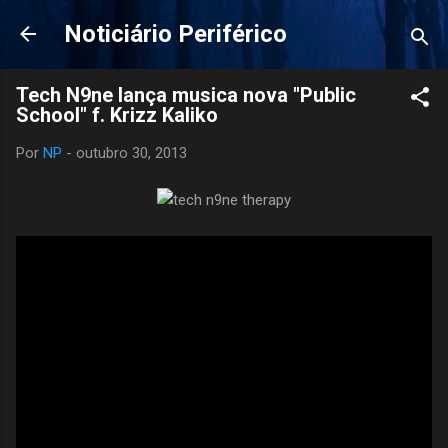
Pular para o conteúdo principal
Noticiário Periférico
Tech N9ne lança musica nova "Public
School" f. Krizz Kaliko
Por
NP
-
outubro 30, 2013