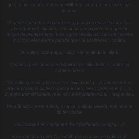
que, o ator norte-americano
Will Smith
interpretará Naldo nas
telonas!
“A gente teve um papo uma vez quando eu estive lá fora. Isso
já era para ter iniciado, mas acho que a gente tem que ter
noção de planejamento. Mas agora resolvi dar foco na carreira
musical. Mas é uma parada que vai acontecer.”
, contou.
Durante o bate-papo,
Naldo Benny
ainda foi além.
Quando questionado se dinheiro traz felicidade, o cantor foi
super sincero:
“Acredito que sim [dinheiro traz felicidade]. (…) Dinheiro é bom
pra caramba! O dinheiro passa a ser o seu sobrenome. (…) O
dinheiro traz felicidade, mas não é felicidade única.”
, respondeu.
Para finalizar a entrevista, o funkeiro ainda revelou sua receita
da felicidade:
“
Felicidade é ter minha família trabalhando comigo(…).
”
Você concorda com
Will Smith
para o papel de
Naldo
nos