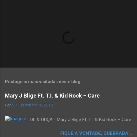
o
s
Postagens mais visitadas deste blog
Mary J Blige Ft. T.I. & Kid Rock – Care
Por
NP
-
setembro 10, 2010
DL & OUÇA - Mary J Blige Ft. T.I. & Kid Rock – Care
FIQUE A VONTADE, QUEBRADA...