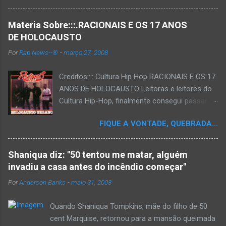
Materia Sobre:::.RACIONAIS E OS 17 ANOS
DE HOLOCAUSTO
Por
Rap News--®
-
março 27, 2008
Creditos:::: Cultura Hip Hop RACIONAIS E OS 17
ANOS DE HOLOCAUSTO Leitoras e leitores do
Cultura Hip-Hop, finalmente consegui passar
para o disco rígido do computador um texto
FIQUE A VONTADE, QUEBRADA...
que há muito tempo vinha maturando: uma
espécie de "ensaio-tributo" ao disco mais
importante do rap brasileiro, que completará 17
Shaniqua diz: "50 tentou me matar, alguém
anos agora em 2008. Falo de "Holocausto
invadiu a casa antes do incêndio começar"
Urbano", do grupo paulistano Racionais MC's.
Por
Anderson Banks
-
maio 31, 2008
Como de costume, uma pequena digressão. É
muito disseminada em nosso país a crença de
Quando Shaniqua Tompkins, mãe do filho de 50
que o brasileiro não tem memória. Fala-se
cent Marquise, retornou para a mansão queimada
muito por aí que não cultuamos nossos