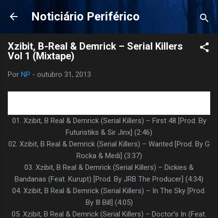
Pular para o conteúdo principal
Noticiário Periférico
Xzibit, B-Real & Demrick – Serial Killers
Vol 1 (Mixtape)
Por
NP
-
outubro 31, 2013
01. Xzibit, B Real & Demrick (Serial Killers) – First 48 [Prod. By
Futuristiks & Sir Jinx] (2:46)
02. Xzibit, B Real & Demrick (Serial Killers) – Wanted [Prod. By G
Rocka & Medi] (3:37)
03. Xzibit, B Real & Demrick (Serial Killers) – Dickies &
Bandanas (Feat. Kurupt) [Prod. By JRB The Producer] (4:34)
04. Xzibit, B Real & Demrick (Serial Killers) – In The Sky [Prod.
By Ill Bill] (4:05)
05. Xzibit, B Real & Demrick (Serial Killers) – Doctor’s In (Feat.