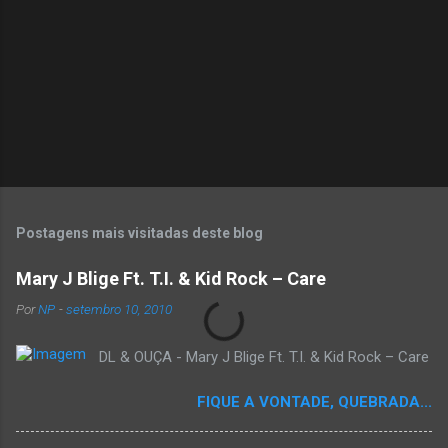
s
Postagens mais visitadas deste blog
Mary J Blige Ft. T.I. & Kid Rock – Care
Por
NP
-
setembro 10, 2010
DL & OUÇA - Mary J Blige Ft. T.I. & Kid Rock – Care
FIQUE A VONTADE, QUEBRADA...