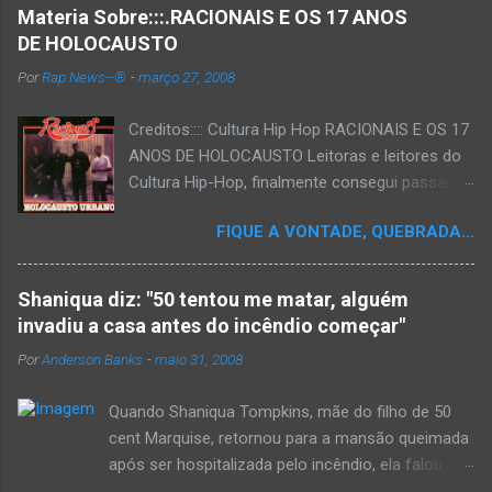
Materia Sobre:::.RACIONAIS E OS 17 ANOS
DE HOLOCAUSTO
Por
Rap News--®
-
março 27, 2008
Creditos:::: Cultura Hip Hop RACIONAIS E OS 17
ANOS DE HOLOCAUSTO Leitoras e leitores do
Cultura Hip-Hop, finalmente consegui passar
para o disco rígido do computador um texto
FIQUE A VONTADE, QUEBRADA...
que há muito tempo vinha maturando: uma
espécie de "ensaio-tributo" ao disco mais
importante do rap brasileiro, que completará 17
Shaniqua diz: "50 tentou me matar, alguém
anos agora em 2008. Falo de "Holocausto
invadiu a casa antes do incêndio começar"
Urbano", do grupo paulistano Racionais MC's.
Por
Anderson Banks
-
maio 31, 2008
Como de costume, uma pequena digressão. É
muito disseminada em nosso país a crença de
Quando Shaniqua Tompkins, mãe do filho de 50
que o brasileiro não tem memória. Fala-se
cent Marquise, retornou para a mansão queimada
muito por aí que não cultuamos nossos
após ser hospitalizada pelo incêndio, ela falou
antepassados nem nossa rica história
com os repórteres. Tompkins fez várias