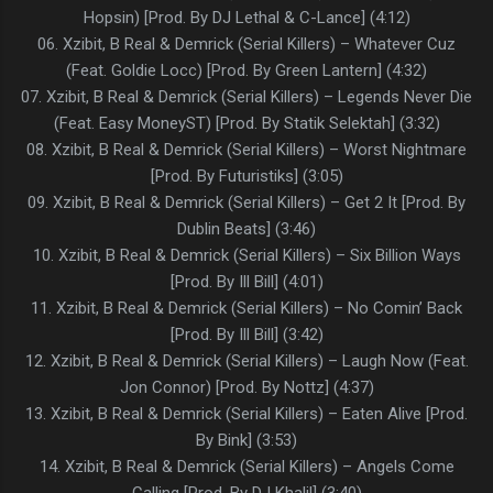
Hopsin) [Prod. By DJ Lethal & C-Lance] (4:12)
06. Xzibit, B Real & Demrick (Serial Killers) – Whatever Cuz
(Feat. Goldie Locc) [Prod. By Green Lantern] (4:32)
07. Xzibit, B Real & Demrick (Serial Killers) – Legends Never Die
(Feat. Easy MoneyST) [Prod. By Statik Selektah] (3:32)
08. Xzibit, B Real & Demrick (Serial Killers) – Worst Nightmare
[Prod. By Futuristiks] (3:05)
09. Xzibit, B Real & Demrick (Serial Killers) – Get 2 It [Prod. By
Dublin Beats] (3:46)
10. Xzibit, B Real & Demrick (Serial Killers) – Six Billion Ways
[Prod. By Ill Bill] (4:01)
11. Xzibit, B Real & Demrick (Serial Killers) – No Comin’ Back
[Prod. By Ill Bill] (3:42)
12. Xzibit, B Real & Demrick (Serial Killers) – Laugh Now (Feat.
Jon Connor) [Prod. By Nottz] (4:37)
13. Xzibit, B Real & Demrick (Serial Killers) – Eaten Alive [Prod.
By Bink] (3:53)
14. Xzibit, B Real & Demrick (Serial Killers) – Angels Come
Calling [Prod. By DJ Khalil] (3:40)