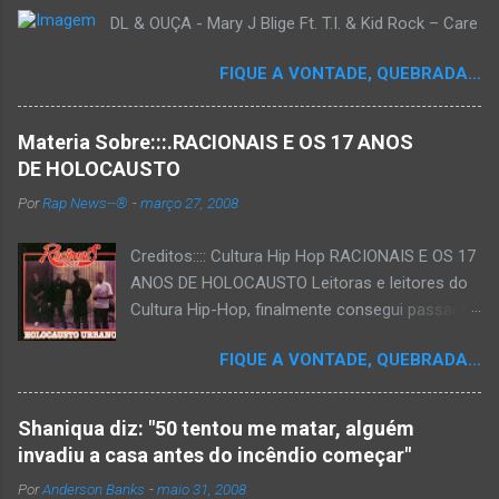
DL & OUÇA - Mary J Blige Ft. T.I. & Kid Rock – Care
FIQUE A VONTADE, QUEBRADA...
Materia Sobre:::.RACIONAIS E OS 17 ANOS
DE HOLOCAUSTO
Por
Rap News--®
-
março 27, 2008
Creditos:::: Cultura Hip Hop RACIONAIS E OS 17
ANOS DE HOLOCAUSTO Leitoras e leitores do
Cultura Hip-Hop, finalmente consegui passar
para o disco rígido do computador um texto
FIQUE A VONTADE, QUEBRADA...
que há muito tempo vinha maturando: uma
espécie de "ensaio-tributo" ao disco mais
importante do rap brasileiro, que completará 17
Shaniqua diz: "50 tentou me matar, alguém
anos agora em 2008. Falo de "Holocausto
invadiu a casa antes do incêndio começar"
Urbano", do grupo paulistano Racionais MC's.
Por
Anderson Banks
-
maio 31, 2008
Como de costume, uma pequena digressão. É