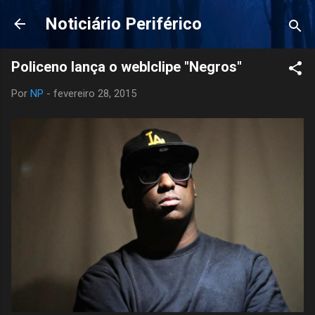
Pular para o conteúdo principal
Noticiário Periférico
Policeno lança o weblclipe "Negros"
Por
NP
-
fevereiro 28, 2015