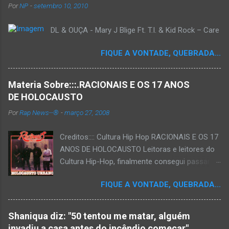
Por
NP
-
setembro 10, 2010
DL & OUÇA - Mary J Blige Ft. T.I. & Kid Rock – Care
FIQUE A VONTADE, QUEBRADA...
Materia Sobre:::.RACIONAIS E OS 17 ANOS
DE HOLOCAUSTO
Por
Rap News--®
-
março 27, 2008
Creditos:::: Cultura Hip Hop RACIONAIS E OS 17
ANOS DE HOLOCAUSTO Leitoras e leitores do
Cultura Hip-Hop, finalmente consegui passar
para o disco rígido do computador um texto
FIQUE A VONTADE, QUEBRADA...
que há muito tempo vinha maturando: uma
espécie de "ensaio-tributo" ao disco mais
importante do rap brasileiro, que completará 17
Shaniqua diz: "50 tentou me matar, alguém
anos agora em 2008. Falo de "Holocausto
invadiu a casa antes do incêndio começar"