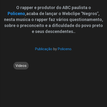
O rapper e produtor do ABC paulista o
Policeno
,acaba de lançar o Webclipe "Negros",
nesta musica o rapper faz vários questionamento,
sobre o preconceito e a dificuldade do povo preto
e seus descendentes..
Publicação
by
Policeno
.
Videos
C
o
m
e
n