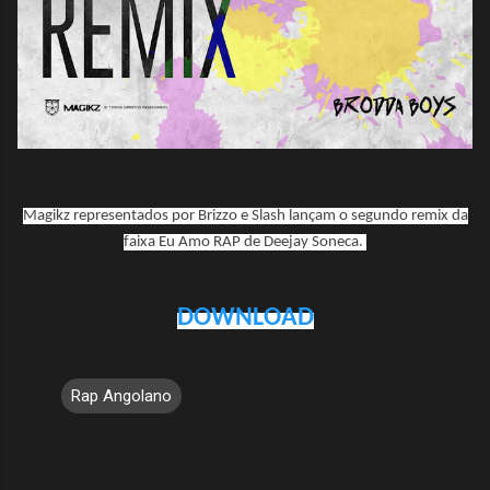
Magikz representados por Brizzo e Slash lançam o segundo remix da
faixa Eu Amo RAP de Deejay Soneca.
DOWNLOAD
Rap Angolano
C
o