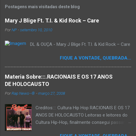
Postagens mais visitadas deste blog
Mary J Blige Ft. T.I. & Kid Rock – Care
Por
NP
-
setembro 10, 2010
DL & OUÇA - Mary J Blige Ft. T.I. & Kid Rock – Care
FIQUE A VONTADE, QUEBRADA...
Materia Sobre:::.RACIONAIS E OS 17 ANOS
DE HOLOCAUSTO
Por
Rap News--®
-
março 27, 2008
Creditos:::: Cultura Hip Hop RACIONAIS E OS 17
ANOS DE HOLOCAUSTO Leitoras e leitores do
Cultura Hip-Hop, finalmente consegui passar
para o disco rígido do computador um texto
FIQUE A VONTADE, QUEBRADA...