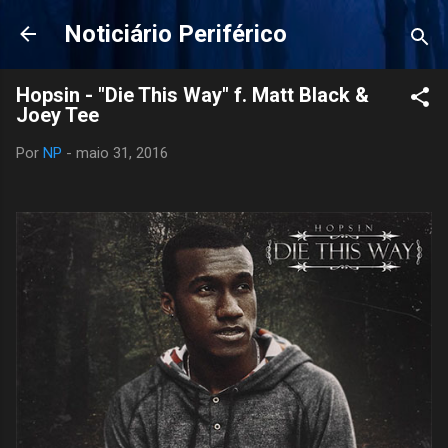
Pular para o conteúdo principal
Noticiário Periférico
Hopsin - "Die This Way" f. Matt Black &
Joey Tee
Por
NP
-
maio 31, 2016