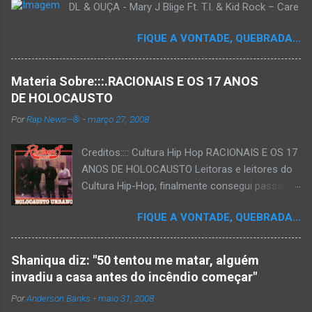
DL & OUÇA - Mary J Blige Ft. T.I. & Kid Rock – Care
FIQUE A VONTADE, QUEBRADA...
Materia Sobre:::.RACIONAIS E OS 17 ANOS
DE HOLOCAUSTO
Por
Rap News--®
-
março 27, 2008
Creditos:::: Cultura Hip Hop RACIONAIS E OS 17
ANOS DE HOLOCAUSTO Leitoras e leitores do
Cultura Hip-Hop, finalmente consegui passar
para o disco rígido do computador um texto
FIQUE A VONTADE, QUEBRADA...
que há muito tempo vinha maturando: uma
espécie de "ensaio-tributo" ao disco mais
importante do rap brasileiro, que completará 17
Shaniqua diz: "50 tentou me matar, alguém
anos agora em 2008. Falo de "Holocausto
invadiu a casa antes do incêndio começar"
Urbano", do grupo paulistano Racionais MC's.
Por
Anderson Banks
-
maio 31, 2008
Como de costume, uma pequena digressão. É