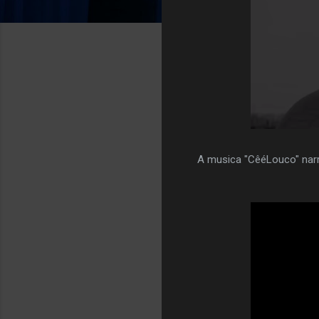
A musica "CêéLouco" narra