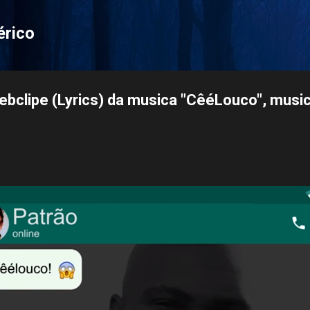
Pular para o conteúdo principal
érico
webclipe (Lyrics) da musica "CêéLouco", musi