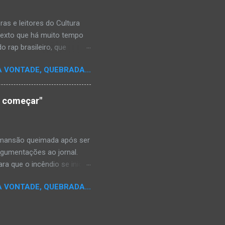
s e leitores do Cultura
texto que há muito tempo
 rap brasileiro, que
aulistano Racionais MC's.
A VONTADE, QUEBRADA...
aís a crença de que o
os antepassados nem nossa
adores de opinião
o começar"
cimento. Assim, o sítio
ão da rica história do
relativamente curto d...
a mansão queimada após ser
argumentações ao jornal.
ra que o incêndio se inicia-
e." Shaniqua disse além que
A VONTADE, QUEBRADA...
kins disse que alguém
da mansão.