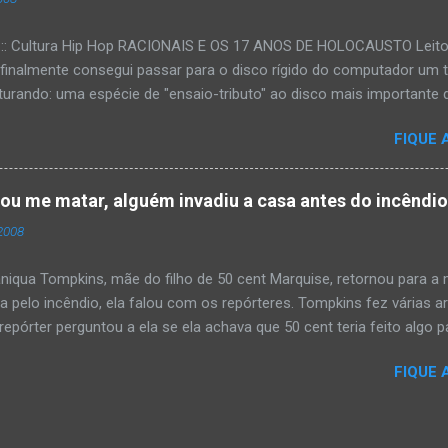
:::: Cultura Hip Hop RACIONAIS E OS 17 ANOS DE HOLOCAUSTO Leitora
 finalmente consegui passar para o disco rígido do computador um 
urando: uma espécie de "ensaio-tributo" ao disco mais importante do
rá 17 anos agora em 2008. Falo de "Holocausto Urbano", do grupo p
FIQUE 
costume, uma pequena digressão. É muito disseminada em nosso p
ro não tem memória. Fala-se muito por aí que não cultuamos noss
ória sociocultural. No que diz respeito ao hip-hop, cabe a nós, form
tou me matar, alguém invadiu a casa antes do incêndi
nte responsáveis, tentar mudar essa trajetória de descaso e esque
2008
Hip-Hop tornou-se mais um dos espaços de preservação e disseminaç
rasileiro. Olha, já temos muita história pra contar, apesar do espaço 
iqua Tompkins, mãe do filho de 50 cent Marquise, retornou para 
da pelo incêndio, ela falou com os repórteres. Tompkins fez várias 
pórter perguntou a ela se ela achava que 50 cent teria feito algo pa
 "sim teria, ele é obcecado e se ele não pode ter algo , ninguém pod
FIQUE 
ia mandando alguém para mata-lá e para asistir o que ele faz'. Tomp
asa ás 4 horas da manhã um pouco antes do incêndio tomar conta 