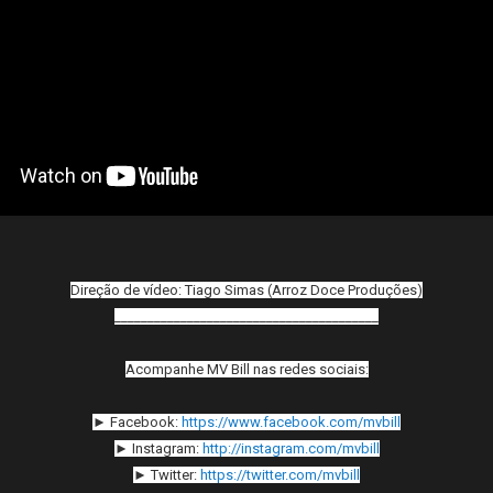
Direção de vídeo: Tiago Simas (Arroz Doce Produções)
________________________________________
Acompanhe MV Bill nas redes sociais:
► Facebook:
https://www.facebook.com/mvbill
► Instagram:
http://instagram.com/mvbill
► Twitter:
https://twitter.com/mvbill