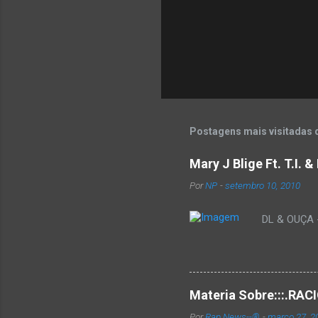
Postagens mais visitadas 
Mary J Blige Ft. T.I. 
Por
NP
-
setembro 10, 2010
DL & OUÇA - 
Materia Sobre:::.R
Por
Rap News--®
-
março 27, 2