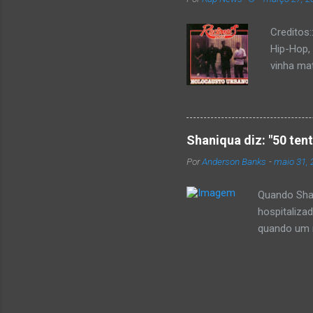
Creditos
Hip-Hop,
vinha mat
completa
Como de 
brasilei
rica hist
Shaniqua diz: "50 ten
minimame
Por
Anderson Banks
-
maio 31, 
Cultura 
hip-hop b
Quando Shan
hospitaliza
quando um re
se,ela disse
50 cent ter
invadiu a c