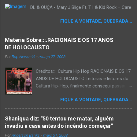
DL & OUÇA - Mary J Blige Ft. T.I. & Kid Rock – Care
FIQUE A VONTADE, QUEBRADA...
Materia Sobre:::.RACIONAIS E OS 17 ANOS
DE HOLOCAUSTO
Por
Rap News--®
-
março 27, 2008
Creditos:::: Cultura Hip Hop RACIONAIS E OS 17
ANOS DE HOLOCAUSTO Leitoras e leitores do
Cultura Hip-Hop, finalmente consegui passar
para o disco rígido do computador um texto
FIQUE A VONTADE, QUEBRADA...
que há muito tempo vinha maturando: uma
espécie de "ensaio-tributo" ao disco mais
importante do rap brasileiro, que completará 17
Shaniqua diz: "50 tentou me matar, alguém
anos agora em 2008. Falo de "Holocausto
invadiu a casa antes do incêndio começar"
Urbano", do grupo paulistano Racionais MC's.
Por
Anderson Banks
-
maio 31, 2008