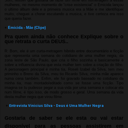
Som, resolvi que gostaria de fazer um filme em homenagem a essas
mulheres, no mesmo momento de “crise existencial” o Emicida lançou
o ultimo álbum dele e a primeira musica era a Mãe e me identifiquei
muito, cheguei a chorar escutando a musica, e tive certeza era isso
que queria fazer.
+
Emicida - Mãe (Clipe)
Pra quem ainda não conhece Explique sobre o
que retrata o curta DEUS..
R: Bom, ele é um curta-metragem hibrido entre documentário e ficção
que representa uma semana do cotidiano de uma mulher negra, da
zona leste de São Paulo, que cria o filho sozinha e basicamente é
sobre a influencia divina que esta mulher tem sobre a criação do filho.
A personagem principal é minha tia, Roseli Izabel da Silva, tem meu
priminho o Breno da Silva, meu tio Ricardo Silva, minha mãe aparece
numa cena também. Enfim, ele foi gravado baseado no cotidiano da
minha tia, mas montado/editado como se fosse uma ficção. Tipo
imagina se tu pudesse pegar a sua vida por uma semana e colocar ela
num filme, é tipo isso, de modo grosso e geral. Uma semana da vida
desta mulher negra que virou filme.
+
Entrevista Vinicius Silva - Deus é Uma Mulher Negra
Gostaria de saber se ele esta ou vai estar
disponível para as pessoas assistirem em