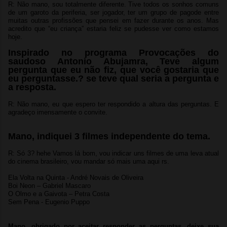
R: Não mano, sou totalmente diferente. Tive todos os sonhos comuns
de um garoto da periferia, ser jogador, ter um grupo de pagode entre
muitas outras profissões que pensei em fazer durante os anos. Mas
acredito que “eu criança” estaria feliz se pudesse ver como estamos
hoje.
Inspirado no programa Provocações do
saudoso Antonio Abujamra, Teve algum
pergunta que eu não fiz, que você gostaria que
eu perguntasse.? se teve qual seria a pergunta e
a resposta.
R: Não mano, eu que espero ter respondido a altura das perguntas. E
agradeço imensamente o convite.
Mano, indiquei 3 filmes independente do tema.
R: Só 3? hehe Vamos lá bom, vou indicar uns filmes de uma leva atual
do cinema brasileiro, vou mandar só mais uma aqui rs.
Ela Volta na Quinta - André Novais de Oliveira
Boi Neon – Gabriel Mascaro
O Olmo e a Gaivota – Petra Costa
Sem Pena - Eugenio Puppo
Mano, obrigado por aceitar responder as perguntas, deixe sua