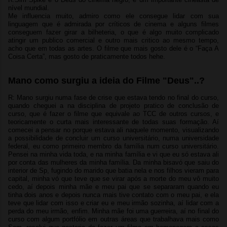
nível mundial.
Me influencia muito, admiro como ele consegue lidar com sua
linguagem que é admirada por críticos de cinema e alguns filmes
conseguem fazer girar a bilheteria, o que é algo muito complicado
atingir um publico comercial e outro mais critico ao mesmo tempo,
acho que em todas as artes. O filme que mais gosto dele é o “Faça A
Coisa Certa”, mas gosto de praticamente todos hehe.
Mano como surgiu a ideia do Filme "Deus"..?
R: Mano surgiu numa fase de crise que estava tendo no final do curso,
quando cheguei a na disciplina de projeto pratico de conclusão de
curso, que é fazer o filme que equivale ao TCC de outros cursos, e
teoricamente o curta mais interessante de todas suas formação. Aí
comecei a pensar no porque estava ali naquele momento, visualizando
a possibilidade de concluir um curso universitário, numa universidade
federal, eu como primeiro membro da família num curso universitário.
Pensei na minha vida toda, e na minha família e vi que eu só estava ali
por conta das mulheres da minha família. Da minha bisavó que saiu do
interior de Sp, fugindo do marido que batia nela e nos filhos vieram para
capital, minha vó que teve que se virar após a morte do meu vô muito
cedo, aí depois minha mãe e meu pai que se separaram quando eu
tinha dois anos e depois nunca mais tive contato com o meu pai, e ela
teve que lidar com isso e criar eu e meu irmão sozinha, aí lidar com a
perda do meu irmão, enfim. Minha mãe foi uma guerreira, aí no final do
curso com algum portfólio em outras áreas que trabalhava mais como