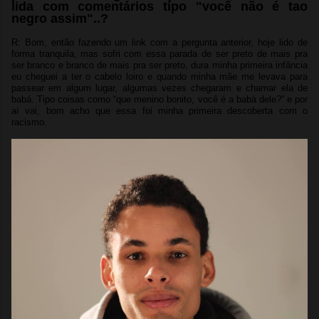
lida com comentários tipo "você não é tao
negro assim"..?
R: Bom, então fazendo um link com a pergunta anterior, hoje lido de
forma tranquila, mas sofri com essa parada de ser preto de mais pra
ser branco e branco de mais pra ser preto, dura minha primeira infância
eu cheguei a ter o cabelo loiro e quando minha mãe me levava para
passear em algum lugar, algumas vezes chegaram e chamar ela de
babá. Tipo coisas como “que menino bonito, você é a babá dele?” e por
aí vai, bom acho que essa foi minha primeira descoberta com o
racismo.