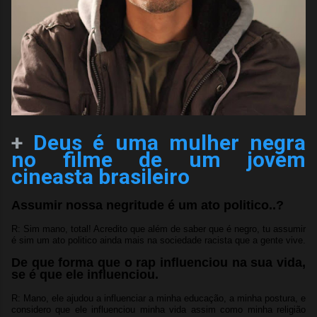
+
Deus é uma mulher negra
no filme de um jovem
cineasta brasileiro
Assumir nossa negritude é um ato politico..?
R: Sim mano, total! Acredito que além de saber que é negro, tu assumir
é sim um ato politico ainda mais na sociedade racista que a gente vive.
De que forma que o rap influenciou na sua vida,
se é que ele influenciou.
R: Mano, ele ajudou a influenciar a minha educação, a minha postura, e
considero que ele influenciou minha vida assim como minha religião