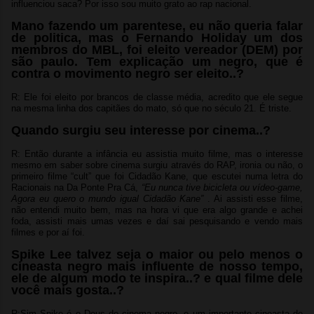
influenciou saca? Por isso sou muito grato ao rap nacional.
Mano fazendo um parentese, eu não queria falar
de politica, mas o Fernando Holiday um dos
membros do MBL, foi eleito vereador (DEM) por
são paulo. Tem explicação um negro, que é
contra o movimento negro ser eleito..?
R: Ele foi eleito por brancos de classe média, acredito que ele segue
na mesma linha dos capitães do mato, só que no século 21. É triste.
Quando surgiu seu interesse por cinema..?
R: Então durante a infância eu assistia muito filme, mas o interesse
mesmo em saber sobre cinema surgiu através do RAP, ironia ou não, o
primeiro filme “cult” que foi Cidadão Kane, que escutei numa letra do
Racionais na Da Ponte Pra Cá,
“Eu nunca tive bicicleta ou vídeo-game,
Agora eu quero o mundo igual Cidadão Kane”
. Ai assisti esse filme,
não entendi muito bem, mas na hora vi que era algo grande e achei
foda, assisti mais umas vezes e daí sai pesquisando e vendo mais
filmes e por aí foi.
Spike Lee talvez seja o maior ou pelo menos o
cineasta negro mais influente de nosso tempo,
ele de algum modo te inspira..? e qual filme dele
você mais gosta..?
R:Sim Spike é o Deus do cinema negro, e um importante cineasta de