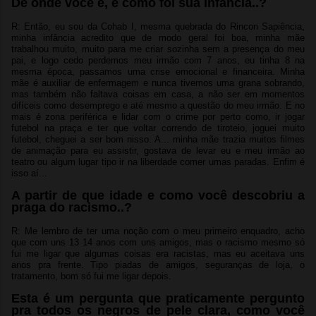
De onde você é, e como foi sua infância..?
R: Então, eu sou da Cohab I, mesma quebrada do Rincon Sapiência,
minha infância acredito que de modo geral foi boa, minha mãe
trabalhou muito, muito para me criar sozinha sem a presença do meu
pai, e logo cedo perdemos meu irmão com 7 anos, eu tinha 8 na
mesma época, passamos uma crise emocional e financeira. Minha
mãe é auxiliar de enfermagem e nunca tivemos uma grana sobrando,
mas também não faltava coisas em casa, a não ser em momentos
difíceis como desemprego e até mesmo a questão do meu irmão. E no
mais é zona periférica e lidar com o crime por perto como, ir jogar
futebol na praça e ter que voltar correndo de tiroteio, joguei muito
futebol, cheguei a ser bom nisso. A... minha mãe trazia muitos filmes
de animação para eu assistir, gostava de levar eu e meu irmão ao
teatro ou algum lugar tipo ir na liberdade comer umas paradas. Enfim é
isso aí...
A partir de que idade e como você descobriu a
praga do racismo..?
R: Me lembro de ter uma noção com o meu primeiro enquadro, acho
que com uns 13 14 anos com uns amigos, mas o racismo mesmo só
fui me ligar que algumas coisas era racistas, mas eu aceitava uns
anos pra frente. Tipo piadas de amigos, seguranças de loja, o
tratamento, bom só fui me ligar depois.
Esta é um pergunta que praticamente pergunto
pra todos os negros de pele clara, como você