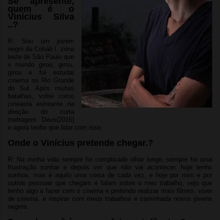
Se apresente,
quem é o
Vinícius Silva
..?
R: Sou um jovem
negro da Cohab I, zona
leste de São Paulo que
o mundo girou, girou,
girou e fui estudar
cinema no Rio Grande
do Sul. Após muitas
batalhas, voltei como
cineasta estreante na
direção do curta
metragem Deus(2016)
e agora tenho que lidar com isso.
Onde o Vinícius pretende chegar.?
R: Na minha vida sempre foi complicado olhar longe, sempre foi uma
frustração sonhar e depois ver que não vai acontecer, hoje tenho
sonhos, mas é aquilo uma coisa de cada vez, e hoje por mim e por
outras pessoas que chegam e falam sobre o meu trabalho, vejo que
tenho algo a fazer com o cinema e pretendo realizar mais filmes, viver
de cinema, e inspirar com meus trabalhos e caminhada novos jovens
negros.