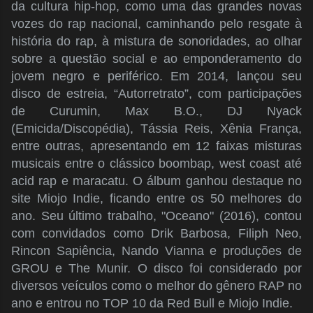
da cultura hip-hop, como uma das grandes novas
vozes do rap nacional, caminhando pelo resgate à
história do rap, à mistura de sonoridades, ao olhar
sobre a questão social e ao emponderamento do
jovem negro e periférico. Em 2014, lançou seu
disco de estreia, “Autorretrato”, com participações
de Curumin, Max B.O., DJ Nyack
(Emicida/Discopédia), Tássia Reis, Xênia França,
entre outras, apresentando em 12 faixas misturas
musicais entre o clássico boombap, west coast até
acid rap e maracatu. O álbum ganhou destaque no
site Miojo Indie, ficando entre os 50 melhores do
ano. Seu último trabalho, "Oceano" (2016), contou
com convidados como Drik Barbosa, Filiph Neo,
Rincon Sapiência, Nando Vianna e produções de
GROU e The Munir. O disco foi considerado por
diversos veículos como o melhor do gênero RAP no
ano e entrou no TOP 10 da Red Bull e Miojo Indie.