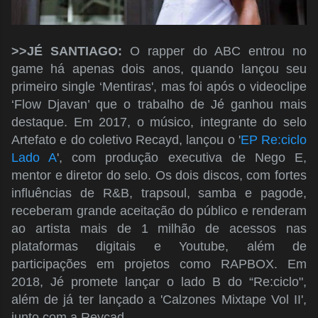
>>JÉ SANTIAGO:
O rapper do ABC entrou no
game há apenas dois anos, quando lançou seu
primeiro single ‘Mentiras', mas foi após o videoclipe
‘Flow Djavan’ que o trabalho de Jé ganhou mais
destaque. Em 2017, o músico, integrante do selo
Artefato e do coletivo Recayd, lançou o '
EP Re:ciclo
Lado A
', com produção executiva de Nego E,
mentor e diretor do selo. Os dois discos, com fortes
influências de R&B, trapsoul, samba e pagode,
receberam grande aceitação do público e renderam
ao artista mais de 1 milhão de acessos nas
plataformas digitais e Youtube, além de
participações em projetos como RAPBOX. Em
2018, Jé promete lançar o lado B do “Re:ciclo",
além de já ter lançado a 'Calzones Mixtape Vol II',
junto com a Reycad.