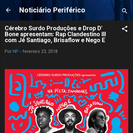
Pular para o conteúdo principal
Noticiário Periférico
Cérebro Surdo Produções e Drop D'
Bone apresentam: Rap Clandestino III
com Jé Santiago, Brisaflow e Nego E
Por
NP
-
fevereiro 23, 2018