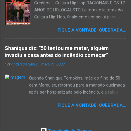
Creditos:::: Cultura Hip Hop RACIONAIS E OS 17
ANOS DE HOLOCAUSTO Leitoras e leitores do
Cultura Hip-Hop, finalmente consegui passar
para o disco rígido do computador um texto
FIQUE A VONTADE, QUEBRADA...
que há muito tempo vinha maturando: uma
espécie de "ensaio-tributo" ao disco mais
importante do rap brasileiro, que completará 17
Shaniqua diz: "50 tentou me matar, alguém
anos agora em 2008. Falo de "Holocausto
invadiu a casa antes do incêndio começar"
Urbano", do grupo paulistano Racionais MC's.
Por
Anderson Banks
-
maio 31, 2008
Como de costume, uma pequena digressão. É
muito disseminada em nosso país a crença de
Quando Shaniqua Tompkins, mãe do filho de 50
que o brasileiro não tem memória. Fala-se
cent Marquise, retornou para a mansão queimada
muito por aí que não cultuamos nossos
após ser hospitalizada pelo incêndio, ela falou
antepassados nem nossa rica história
com os repórteres. Tompkins fez várias
sociocultural. No que diz respeito ao hip-hop,
FIQUE A VONTADE, QUEBRADA...
argumentações ao jornal. quando um repórter
cabe a nós, formadores de opinião
perguntou a ela se ela achava que 50 cent teria
minimamente responsáveis, tentar mudar essa
feito algo para que o incêndio se inicia-se,ela
trajetória de descaso e esquecimento. Assim,
disse "sim teria, ele é obcecado e se ele não pode
o sítio Cultura Hip-Hop tornou-se mais um dos