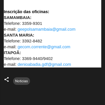
Inscrição das oficinas:
SAMAMBAIA:
Telefone: 3359-9301
e-mail:
geepolsamambaia@gmail.com
SANTA MARIA:
Telefone: 3392-8482
e-mail:
gecom.corrente@gmail.com
ITAPOÃ:
Telefone: 3369-9440/9402
e-mail
:
denioabadia.gdf@gmail.com
Noticias
C
o