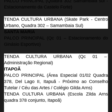
PALCO PRINCIPAL (Quadra 302 Samambaia sul -
Estacionamento da Castelo Forte)
TENDA CULTURA URBANA (Skate Park - Centro
Urbano, Quadra 302 – Samambaia Sul)
SANTA MARIA
PALCO PRINCIPAL (Qc 01 – Estacionamento do
Ginásio Esportivo)
TENDA CULTURA URBANA (Qc 01 –
Administração Regional)
ITAPOÃ
PALCO PRINCIPAL (Área Especial 01/02 Quadra
378, Del Lago II, Itapuã - Próximo ao Conselho
Tutelar / Céu das Artes / Colégio Gilda Arns)
TENDA CULTURA URBANA (Escola Zilda Arns
quadra 378 conjunto, Itapoã)