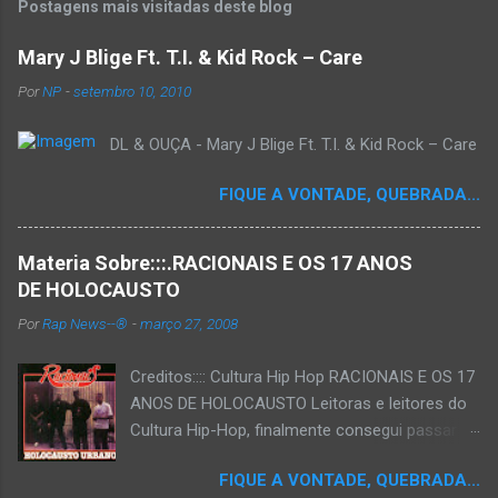
Postagens mais visitadas deste blog
Mary J Blige Ft. T.I. & Kid Rock – Care
Por
NP
-
setembro 10, 2010
DL & OUÇA - Mary J Blige Ft. T.I. & Kid Rock – Care
FIQUE A VONTADE, QUEBRADA...
Materia Sobre:::.RACIONAIS E OS 17 ANOS
DE HOLOCAUSTO
Por
Rap News--®
-
março 27, 2008
Creditos:::: Cultura Hip Hop RACIONAIS E OS 17
ANOS DE HOLOCAUSTO Leitoras e leitores do
Cultura Hip-Hop, finalmente consegui passar
para o disco rígido do computador um texto
FIQUE A VONTADE, QUEBRADA...
que há muito tempo vinha maturando: uma