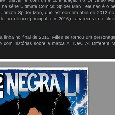
ate Marvel, e com uma continuação no Universo Marv
 na série Ultimate Comics: Spider-Man , ele não é o p
Ultimate Spider-Man, que estreou em abril de 2012 n
ado ao elenco principal em 2016,e aparecerá no film
a linha no final de 2015, Miles se tornou um persona
o com histórias sobre a marca All-New, All-Different 