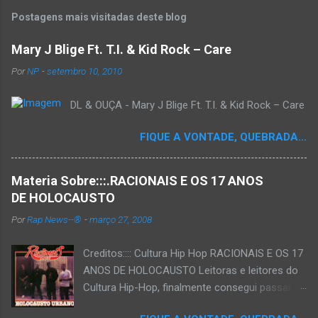
Postagens mais visitadas deste blog
Mary J Blige Ft. T.I. & Kid Rock – Care
Por
NP
-
setembro 10, 2010
DL & OUÇA - Mary J Blige Ft. T.I. & Kid Rock – Care
FIQUE A VONTADE, QUEBRADA...
Materia Sobre:::.RACIONAIS E OS 17 ANOS
DE HOLOCAUSTO
Por
Rap News--®
-
março 27, 2008
Creditos:::: Cultura Hip Hop RACIONAIS E OS 17
ANOS DE HOLOCAUSTO Leitoras e leitores do
Cultura Hip-Hop, finalmente consegui passar
para o disco rígido do computador um texto