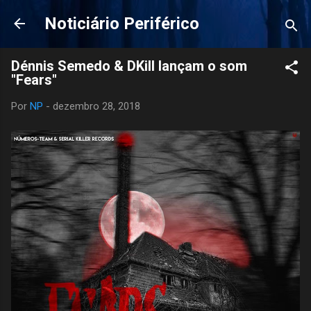
Pular para o conteúdo principal
Noticiário Periférico
Dénnis Semedo & DKill lançam o som
"Fears"
Por
NP
-
dezembro 28, 2018