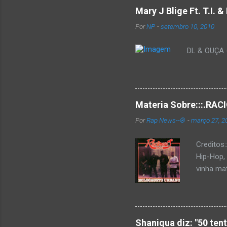
Mary J Blige Ft. T.I. 
Por
NP
-
setembro 10, 2010
DL & OUÇA - 
Materia Sobre:::.R
Por
Rap News--®
-
março 27, 2
Creditos
Hip-Hop,
vinha mat
completa
Como de 
brasilei
rica hist
Shaniqua diz: "50 ten