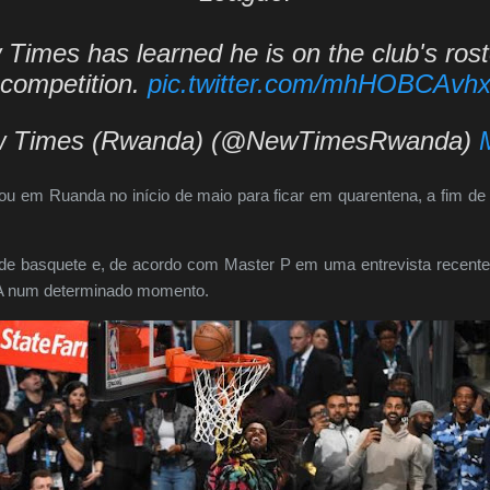
Times has learned he is on the club's roste
competition.
pic.twitter.com/mhHOBCAvh
 Times (Rwanda) (@NewTimesRwanda)
u em Ruanda no início de maio para ficar em quarentena, a fim de e
 de basquete e, de acordo com Master P em uma entrevista recente
BA num determinado momento.