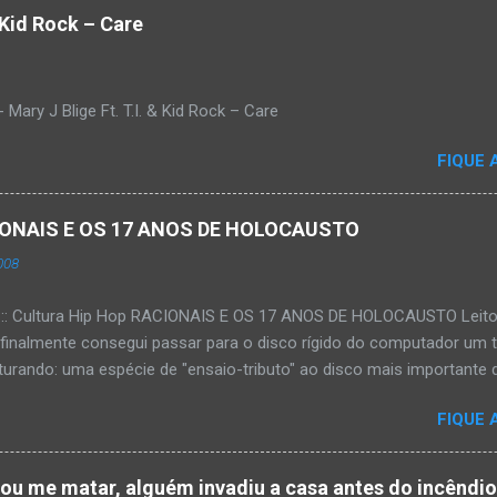
& Kid Rock – Care
Mary J Blige Ft. T.I. & Kid Rock – Care
FIQUE 
ACIONAIS E OS 17 ANOS DE HOLOCAUSTO
008
:::: Cultura Hip Hop RACIONAIS E OS 17 ANOS DE HOLOCAUSTO Leitora
 finalmente consegui passar para o disco rígido do computador um 
urando: uma espécie de "ensaio-tributo" ao disco mais importante do
rá 17 anos agora em 2008. Falo de "Holocausto Urbano", do grupo p
FIQUE 
costume, uma pequena digressão. É muito disseminada em nosso p
ro não tem memória. Fala-se muito por aí que não cultuamos noss
ória sociocultural. No que diz respeito ao hip-hop, cabe a nós, form
tou me matar, alguém invadiu a casa antes do incêndi