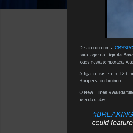
De acordo com a
CBSSP
para jogar na
Liga de Basq
jogos nesta temporada. A ass
A liga consiste em 12 ti
Hoopers
no domingo.
O
New Times Rwanda
tui
lista do clube.
#BREAKIN
could feature