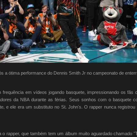
pós a ótima performance do Dennis Smith Jr no campeonato de enter
m frequência em vídeos jogando basquete, impressionando os fãs c
gadores da NBA durante as férias. Seus sonhos com o basquete 
te, e ele era um substituto no St. John's. O rapper nunca regist
a o rapper, que também tem um álbum muito aguardado chamado "T