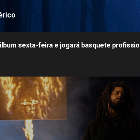
Pular para o conteúdo principal
érico
álbum sexta-feira e jogará basquete profissio