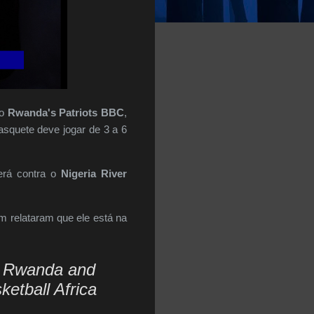
 o
Rwanda's Patriots BBC
,
asquete deve jogar de 3 a 6
erá contra o
Nigeria River
m relataram que ele está na
n Rwanda and
ketball Africa