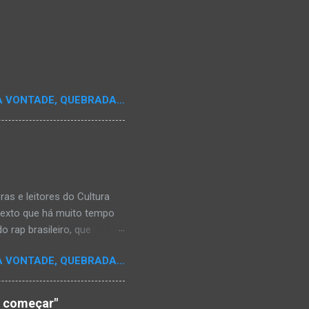
A VONTADE, QUEBRADA...
s e leitores do Cultura
texto que há muito tempo
 rap brasileiro, que
aulistano Racionais MC's.
A VONTADE, QUEBRADA...
aís a crença de que o
os antepassados nem nossa
adores de opinião
o começar"