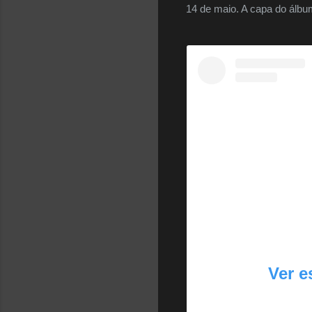
14 de maio. A capa do álbu
Ver e