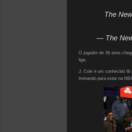
The New 
— The New
O jogador de 36 anos chego
liga.
J. Cole é um conhecido fã
treinando para estar na N