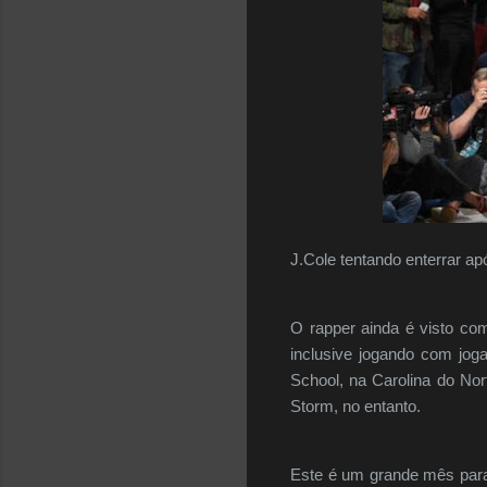
J.Cole tentando enterrar a
O rapper ainda é visto co
inclusive jogando com jo
School, na Carolina do Nor
Storm, no entanto.
Este é um grande mês par