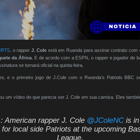
ORTS
, o rapper
J. Cole
está em Ruanda para assinar contrato com
uete da África
. E de acordo com a ESPN, o rapper e jogador de b
inatura se tornará oficial na quinta-feira.
mes, e o primeiro jogo de J.Cole com o Rwanda's Patriots BBC s
tou um vídeo do que parecia ser J. Cole em sua camisa. Eles també
G
: American rapper J. Cole
@JColeNC
is i
 for local side Patriots at the upcoming Bas
League.