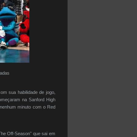
radas
om sua habilidade de jogo,
começaram na Sanford High
rou nenhum minuto com o Red
he Off-Season" que sai em