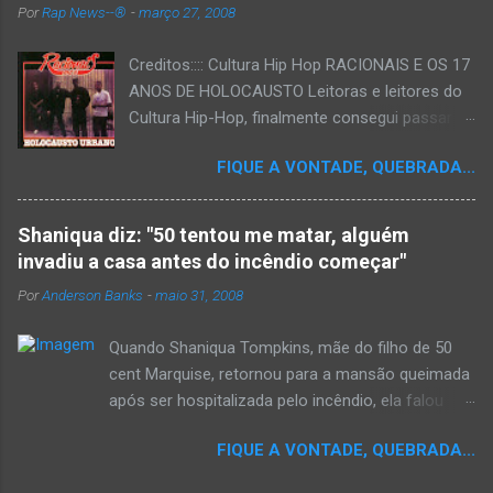
Por
Rap News--®
-
março 27, 2008
Creditos:::: Cultura Hip Hop RACIONAIS E OS 17
ANOS DE HOLOCAUSTO Leitoras e leitores do
Cultura Hip-Hop, finalmente consegui passar
para o disco rígido do computador um texto
FIQUE A VONTADE, QUEBRADA...
que há muito tempo vinha maturando: uma
espécie de "ensaio-tributo" ao disco mais
importante do rap brasileiro, que completará 17
Shaniqua diz: "50 tentou me matar, alguém
anos agora em 2008. Falo de "Holocausto
invadiu a casa antes do incêndio começar"
Urbano", do grupo paulistano Racionais MC's.
Por
Anderson Banks
-
maio 31, 2008
Como de costume, uma pequena digressão. É
muito disseminada em nosso país a crença de
Quando Shaniqua Tompkins, mãe do filho de 50
que o brasileiro não tem memória. Fala-se
cent Marquise, retornou para a mansão queimada
muito por aí que não cultuamos nossos
após ser hospitalizada pelo incêndio, ela falou
antepassados nem nossa rica história
com os repórteres. Tompkins fez várias
sociocultural. No que diz respeito ao hip-hop,
FIQUE A VONTADE, QUEBRADA...
argumentações ao jornal. quando um repórter
cabe a nós, formadores de opinião
perguntou a ela se ela achava que 50 cent teria
minimamente responsáveis, tentar mudar essa