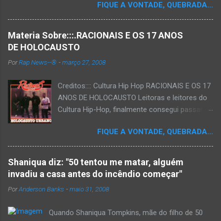
FIQUE A VONTADE, QUEBRADA...
Materia Sobre:::.RACIONAIS E OS 17 ANOS
DE HOLOCAUSTO
Por
Rap News--®
-
março 27, 2008
Creditos:::: Cultura Hip Hop RACIONAIS E OS 17
ANOS DE HOLOCAUSTO Leitoras e leitores do
Cultura Hip-Hop, finalmente consegui passar
para o disco rígido do computador um texto
FIQUE A VONTADE, QUEBRADA...
que há muito tempo vinha maturando: uma
espécie de "ensaio-tributo" ao disco mais
importante do rap brasileiro, que completará 17
Shaniqua diz: "50 tentou me matar, alguém
anos agora em 2008. Falo de "Holocausto
invadiu a casa antes do incêndio começar"
Urbano", do grupo paulistano Racionais MC's.
Por
Anderson Banks
-
maio 31, 2008
Como de costume, uma pequena digressão. É
muito disseminada em nosso país a crença de
Quando Shaniqua Tompkins, mãe do filho de 50
que o brasileiro não tem memória. Fala-se