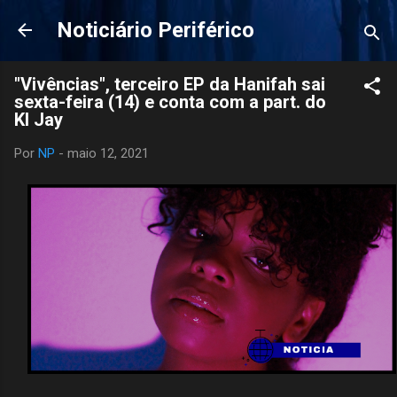
Pular para o conteúdo principal
Noticiário Periférico
"Vivências", terceiro EP da Hanifah sai
sexta-feira (14) e conta com a part. do
Kl Jay
Por
NP
-
maio 12, 2021