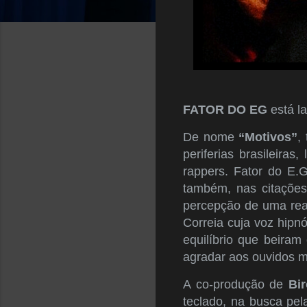
FATOR DO EG
está l
De nome
“Motivos”
,
periferias brasileiras
rappers. Fator do E.
também, nas citaçõ
percepção de uma real
Correia cuja voz hipnó
equilíbrio que beira
agradar aos ouvidos m
A co-produção de
Bir
teclado, na busca pel