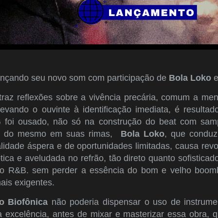
ançando seu novo som com participação de
Bola Loko
 traz reflexões sobre a vivência precária, comum a m
, levando o ouvinte à identificação imediata, é resulta
G foi ousado, não só na construção do beat com sa
es do mesmo em suas rimas,
Bola Loko
, que conduz
idade áspera e de oportunidades limitadas, causa revol
tica e aveludada no refrão, tão direto quanto sofisticad
m o R&B. sem perder a essência do bom e velho boom
ais exigentes.
o Biofônica
não poderia dispensar o uso de instrumen
a excelência, antes de mixar e masterizar essa obra, 