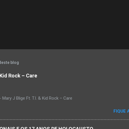
deste blog
& Kid Rock – Care
Mary J Blige Ft. T.I. & Kid Rock – Care
FIQUE 
ACIONAIS E OS 17 ANOS DE HOLOCAUSTO