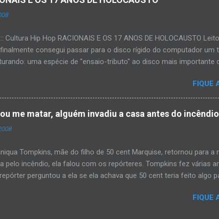
008
:::: Cultura Hip Hop RACIONAIS E OS 17 ANOS DE HOLOCAUSTO Leitora
 finalmente consegui passar para o disco rígido do computador um 
urando: uma espécie de "ensaio-tributo" ao disco mais importante do
rá 17 anos agora em 2008. Falo de "Holocausto Urbano", do grupo p
FIQUE 
costume, uma pequena digressão. É muito disseminada em nosso p
ro não tem memória. Fala-se muito por aí que não cultuamos noss
ória sociocultural. No que diz respeito ao hip-hop, cabe a nós, form
tou me matar, alguém invadiu a casa antes do incêndi
nte responsáveis, tentar mudar essa trajetória de descaso e esque
2008
Hip-Hop tornou-se mais um dos espaços de preservação e disseminaç
rasileiro. Olha, já temos muita história pra contar, apesar do espaço 
iqua Tompkins, mãe do filho de 50 cent Marquise, retornou para 
da pelo incêndio, ela falou com os repórteres. Tompkins fez várias 
pórter perguntou a ela se ela achava que 50 cent teria feito algo pa
 "sim teria, ele é obcecado e se ele não pode ter algo , ninguém pod
FIQUE 
ia mandando alguém para mata-lá e para asistir o que ele faz'. Tomp
asa ás 4 horas da manhã um pouco antes do incêndio tomar conta 