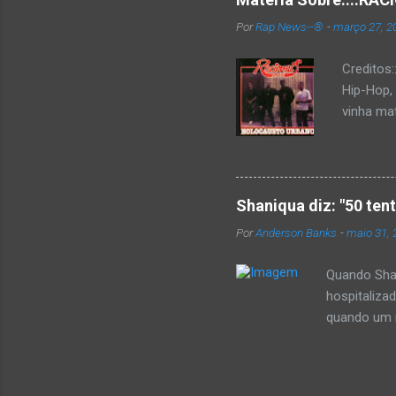
Por
Rap News--®
-
março 27, 2
Creditos
Hip-Hop,
vinha mat
completa
Como de 
brasilei
rica hist
Shaniqua diz: "50 ten
minimame
Por
Anderson Banks
-
maio 31, 
Cultura 
hip-hop b
Quando Shan
hospitaliza
quando um re
se,ela disse
50 cent ter
invadiu a c