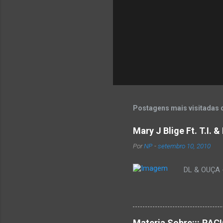
Postagens mais visitadas 
Mary J Blige Ft. T.I. 
Por
NP
-
setembro 10, 2010
DL & OUÇA - 
Materia Sobre:::.R