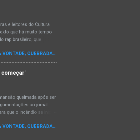
s e leitores do Cultura
texto que há muito tempo
 rap brasileiro, que
aulistano Racionais MC's.
A VONTADE, QUEBRADA...
aís a crença de que o
os antepassados nem nossa
adores de opinião
o começar"
cimento. Assim, o sítio
ão da rica história do
relativamente curto d...
a mansão queimada após ser
argumentações ao jornal.
ra que o incêndio se inicia-
e." Shaniqua disse além que
A VONTADE, QUEBRADA...
kins disse que alguém
da mansão.