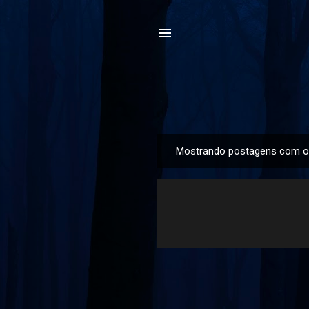
Mostrando postagens com o
P
o
s
t
a
g
e
n
s