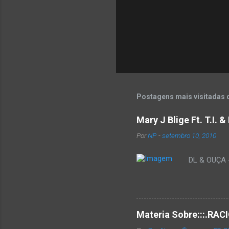
P
o
s
t
Postagens mais visitadas 
a
r
u
Mary J Blige Ft. T.I. 
m
c
Por
NP
-
setembro 10, 2010
o
m
DL & OUÇA - 
e
n
t
á
r
i
Materia Sobre:::.R
o