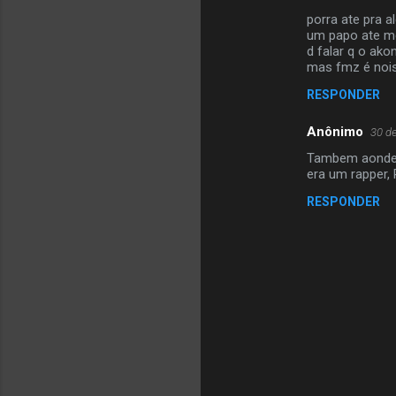
C
porra ate pra 
o
um papo ate m
m
d falar q o ako
mas fmz é nois
e
RESPONDER
n
t
Anônimo
30 d
á
Tambem aonde f
era um rapper, 
r
i
RESPONDER
o
s