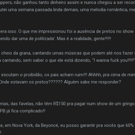
 rappers, não ganhou tanto dinheiro assim e nunca chegou a ser rec
cutei uma semana passada linda demais, uma melodia romântica, m
o era isso. O que me impressionou foi a ausência de pretos no sh
endo dar uma de politizada’. Mas é a realidade, gente!!!!!
o, cheio da grana, cantando umas músicas que podem até nos fazer
cantando, sem saber o que ele está dizendo, “I wanna fuck you!!!!!”
escutam o proibidão, os pais acham ruim!!! Ahhhh, pra cima de mim 
a. Onde estavam os pretos?????? Alguém sabe me responder?
erias, das favelas, não têm R$150 pra pagar num show de um gringo!
PB já fica complicado!!
e, em Nova York, da Beyoncé, eu posso garantir pra vocês que 60% 
!