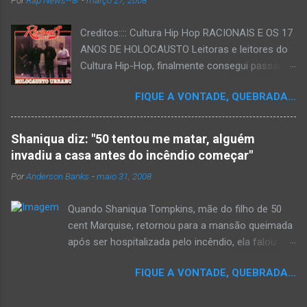
Creditos:::: Cultura Hip Hop RACIONAIS E OS 17
ANOS DE HOLOCAUSTO Leitoras e leitores do
Cultura Hip-Hop, finalmente consegui passar
para o disco rígido do computador um texto
FIQUE A VONTADE, QUEBRADA...
que há muito tempo vinha maturando: uma
espécie de "ensaio-tributo" ao disco mais
importante do rap brasileiro, que completará 17
Shaniqua diz: "50 tentou me matar, alguém
anos agora em 2008. Falo de "Holocausto
invadiu a casa antes do incêndio começar"
Urbano", do grupo paulistano Racionais MC's.
Por
Anderson Banks
-
maio 31, 2008
Como de costume, uma pequena digressão. É
muito disseminada em nosso país a crença de
Quando Shaniqua Tompkins, mãe do filho de 50
que o brasileiro não tem memória. Fala-se
cent Marquise, retornou para a mansão queimada
muito por aí que não cultuamos nossos
após ser hospitalizada pelo incêndio, ela falou
antepassados nem nossa rica história
com os repórteres. Tompkins fez várias
sociocultural. No que diz respeito ao hip-hop,
FIQUE A VONTADE, QUEBRADA...
argumentações ao jornal. quando um repórter
cabe a nós, formadores de opinião
perguntou a ela se ela achava que 50 cent teria
minimamente responsáveis, tentar mudar essa