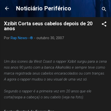
Pular para o conteúdo principal
Noticiário Periférico
Xzibit Corta seus cabelos depois de 20
anos
Por
Rap News--®
-
outubro 30, 2007
Um dos icones da West Coast o rapper Xzibit surgiu para a cena
nos anos 90 junto com a banca Alkaholiks e sempre teve como
marca registrada seus cabelos encaracolados ou com tranças.
A agora o rapper mudou o seu visual de uma vez só.
Segundo o rapper é a primeira vez em 20 anos que ele
corta(raspa a cabeça) o seu cabelo (veja na foto).