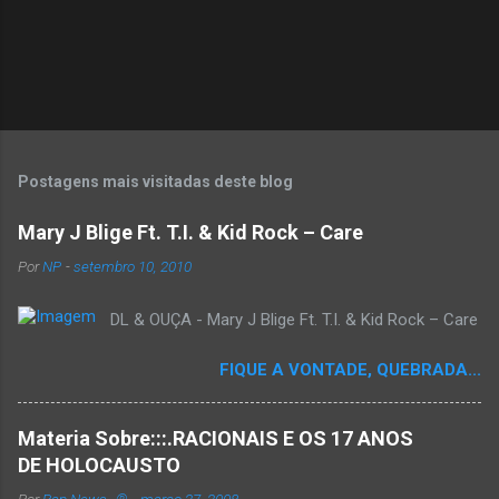
Postagens mais visitadas deste blog
Mary J Blige Ft. T.I. & Kid Rock – Care
Por
NP
-
setembro 10, 2010
DL & OUÇA - Mary J Blige Ft. T.I. & Kid Rock – Care
FIQUE A VONTADE, QUEBRADA...
Materia Sobre:::.RACIONAIS E OS 17 ANOS
DE HOLOCAUSTO
Por
Rap News--®
-
março 27, 2008