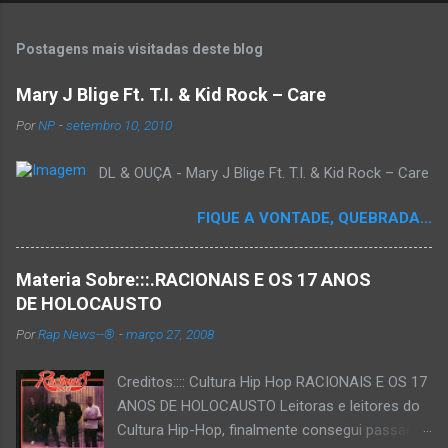
o
s
t
Postagens mais visitadas deste blog
a
r
Mary J Blige Ft. T.I. & Kid Rock – Care
u
m
Por
NP
-
setembro 10, 2010
c
o
DL & OUÇA - Mary J Blige Ft. T.I. & Kid Rock – Care
m
e
n
FIQUE A VONTADE, QUEBRADA...
t
á
r
Materia Sobre:::.RACIONAIS E OS 17 ANOS
i
o
DE HOLOCAUSTO
Por
Rap News--®
-
março 27, 2008
Creditos:::: Cultura Hip Hop RACIONAIS E OS 17
ANOS DE HOLOCAUSTO Leitoras e leitores do
Cultura Hip-Hop, finalmente consegui passar