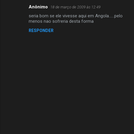
r
Anônimo
18 de março de 2009 às 12:49
i
seria bom se ele vivesse aqui em Angola......pelo
o
menos nao sofreria desta forma
s
RESPONDER
P