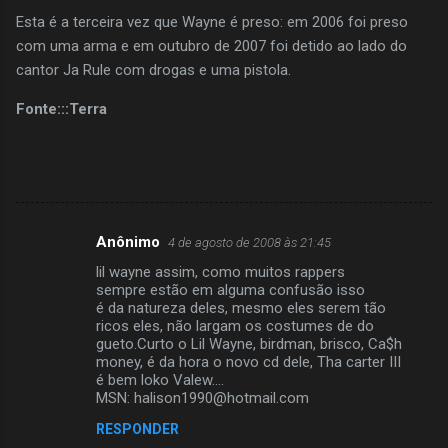
Esta é a terceira vez que Wayne é preso: em 2006 foi preso
com uma arma e em outubro de 2007 foi detido ao lado do
cantor Ja Rule com drogas e uma pistola.
Fonte:::Terra
Anônimo
4 de agosto de 2008 às 21:45
C
lil wayne assim, como muitos rappers
o
sempre estão em alguma confusão isso
m
é da natureza deles, mesmo eles serem tão
ricos eles, não largam os costumes de do
e
gueto.Curto o Lil Wayne, birdman, brisco, Ca$h
money, é da hora o novo cd dele, Tha carter III
n
é bem loko Valew....
t
MSN: halison1990@hotmail.com
á
RESPONDER