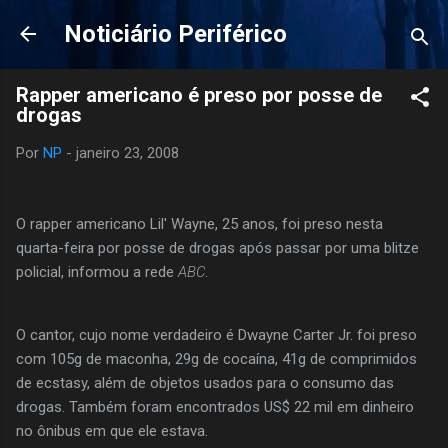
Pular para o conteúdo principal
Noticiário Periférico
Rapper americano é preso por posse de
drogas
Por
NP
-
janeiro 23, 2008
O rapper americano Lil' Wayne, 25 anos, foi preso nesta
quarta-feira por posse de drogas após passar por uma blitze
policial, informou a rede
ABC
.
O cantor, cujo nome verdadeiro é Dwayne Carter Jr. foi preso
com 105g de maconha, 29g de cocaína, 41g de comprimidos
de ecstasy, além de objetos usados para o consumo das
drogas. Também foram encontrados US$ 22 mil em dinheiro
no ônibus em que ele estava.