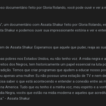
oso documentário feito por Gloria Rolando, você pode ouvir e ver a
ow", um documentário com Assata Shakur feito por Gloria Rolando,
ata Shakur e podemos ouvir sua impressionante estória e ver e ent
 de Assata Shakur. Esperamos que aquele que puder, reaja as sua
as pobres nos Estados Unidos, eu não tenho voz. A midia negra e 
itos dos Negros, tem historicamente um papel essencial na luta po
tradição. Temos que criar programas que ajudem a educar nosso po
sou apenas uma mulher. Eu não possuo uma estação de TV e nem de
cisa saber o que está acontecendo e entender a conexão entre as m
na America. Tudo que eu tenho é a minha voz, meu espirito e a vont
ia Negra, vocês que estão na midia moderna e aqueles que acredit
ia." - Assata Shakur