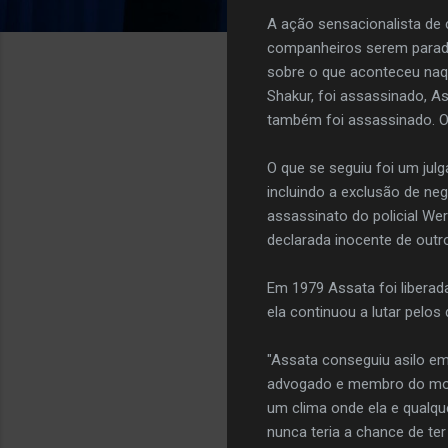
A ação sensacionalista de
companheiros serem parado
sobre o que aconteceu naq
Shakur, foi assassinado, As
também foi assassinado. Out
O que se seguiu foi um ju
incluindo a exclusão de n
assassinato do policial Wer
declarada inocente de outr
Em 1979 Assata foi liberad
ela continuou a lutar pelos
"Assata conseguiu asilo em
advogado e membro do mov
um clima onde ela e qualq
nunca teria a chance de te