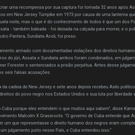
 criar uma recompensa por sua captura foi tomada 32 anos após As
s em New Jersey Turnpike em 1973 por causa de uma lanterna que
uela noite, mas o que é do conhecimento de todos é que um dos P
sata - também baleada - foi deixada na calçada para morrer, e o pol
ro Pantera, Sundiata Acoli, foi preso.
lgamento armado com documentadas violações dos direitos humanos 
egros do júri, Assata e Sundiata ambos foram condenados, em julga
ner Forester e sentenciados a prisão perpétua. Antes desse julgame
os seis falsas acusações.
a da cadeia de New Jersey e sete anos depois recebeu Asilo politic
 direitos do povo negro nos Estados Unidos e sua luta por liberdade
 Cuba porque eles entendem o que muitos aqui sabem", disse Kamau
imento Malcolm X Grassroots. "O governo de Cuba entende que A
uer um que representasse o direito humano dos negros eram comple
r um julgamento justo nesse País, e Cuba entendeu isso."