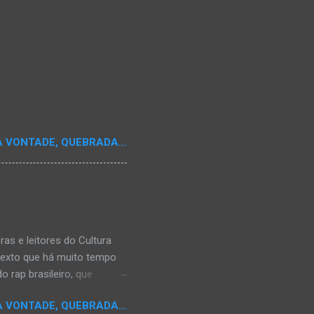
A VONTADE, QUEBRADA...
s e leitores do Cultura
texto que há muito tempo
 rap brasileiro, que
aulistano Racionais MC's.
A VONTADE, QUEBRADA...
aís a crença de que o