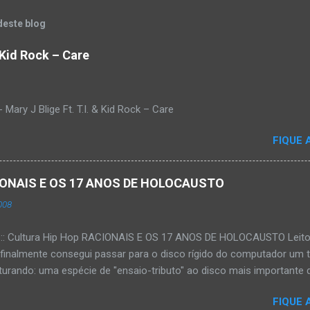
deste blog
& Kid Rock – Care
Mary J Blige Ft. T.I. & Kid Rock – Care
FIQUE 
ACIONAIS E OS 17 ANOS DE HOLOCAUSTO
008
:::: Cultura Hip Hop RACIONAIS E OS 17 ANOS DE HOLOCAUSTO Leitora
 finalmente consegui passar para o disco rígido do computador um 
urando: uma espécie de "ensaio-tributo" ao disco mais importante do
rá 17 anos agora em 2008. Falo de "Holocausto Urbano", do grupo p
FIQUE 
costume, uma pequena digressão. É muito disseminada em nosso p