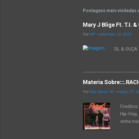
Postagens mais visitadas 
Mary J Blige Ft. T.I. 
Por
NP
-
setembro 10, 2010
DL & OUÇA - 
Materia Sobre:::.R
Por
Rap News--®
-
março 27, 2
Creditos
Hip-Hop,
vinha mat
completa
Como de 