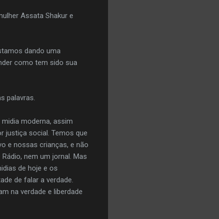
 mulher Assata Shakur e
 estamos dando uma
ender como tem sido sua
s palavras.
a midia moderna, assim
r justiça social. Temos que
vo e nossas crianças, e não
 Rádio, nem um jornal. Mas
idias de hoje e os
ade de falar a verdade.
am na verdade e liberdade