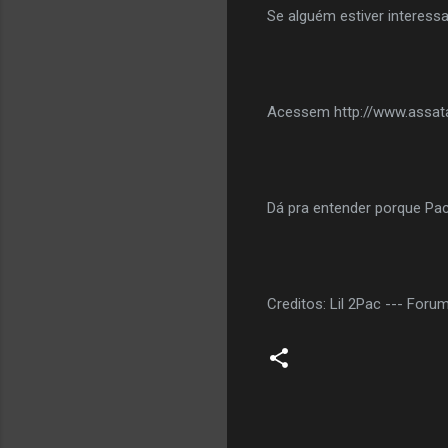
Se alguém estiver interess
Acessem http://www.assatas
Dá pra entender porque Pac 
Creditos: Lil 2Pac --- Foru
C
o