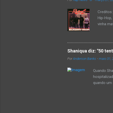
Creditos
Hip-Hop,
vinha mat
completa
Como de 
brasilei
rica hist
Shaniqua diz: "50 ten
minimame
Por
Anderson Banks
-
maio 31, 
Cultura 
hip-hop b
Quando Shan
hospitaliza
quando um re
se,ela disse
50 cent ter
invadiu a c