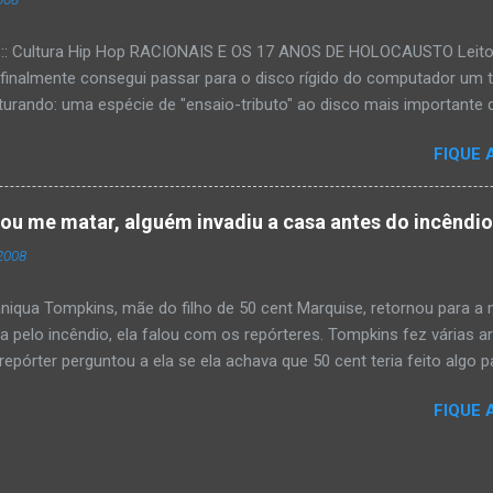
:::: Cultura Hip Hop RACIONAIS E OS 17 ANOS DE HOLOCAUSTO Leitora
 finalmente consegui passar para o disco rígido do computador um 
urando: uma espécie de "ensaio-tributo" ao disco mais importante do
rá 17 anos agora em 2008. Falo de "Holocausto Urbano", do grupo p
FIQUE 
costume, uma pequena digressão. É muito disseminada em nosso p
ro não tem memória. Fala-se muito por aí que não cultuamos noss
ória sociocultural. No que diz respeito ao hip-hop, cabe a nós, form
tou me matar, alguém invadiu a casa antes do incêndi
nte responsáveis, tentar mudar essa trajetória de descaso e esque
2008
Hip-Hop tornou-se mais um dos espaços de preservação e disseminaç
rasileiro. Olha, já temos muita história pra contar, apesar do espaço 
iqua Tompkins, mãe do filho de 50 cent Marquise, retornou para 
da pelo incêndio, ela falou com os repórteres. Tompkins fez várias 
pórter perguntou a ela se ela achava que 50 cent teria feito algo pa
 "sim teria, ele é obcecado e se ele não pode ter algo , ninguém pod
FIQUE 
ia mandando alguém para mata-lá e para asistir o que ele faz'. Tomp
asa ás 4 horas da manhã um pouco antes do incêndio tomar conta 