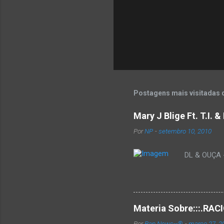
Postagens mais visitadas 
Mary J Blige Ft. T.I. 
Por
NP
-
setembro 10, 2010
DL & OUÇA - 
Materia Sobre:::.R
Por
Rap News--®
-
março 27, 2