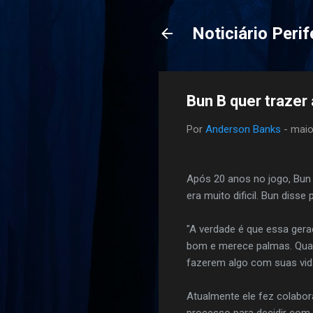
Noticiário Perif
Bun B quer trazer
Por
Anderson Banks
-
maio
Após 20 anos no jogo, Bun 
era muito dificil. Bun disse
"A verdade é que essa gera
bom e merece palmas. Qual
fazerem algo com suas vida
Atualmente ele fez colabor
processo para decidir com 