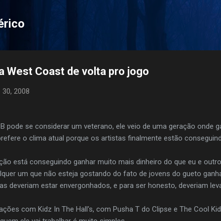
Pular para o conteúdo principal
érico
 a West Coast de volta pro jogo
 30, 2008
B pode se considerar um veterano, ele veio de uma geração onde g
 prefere o clima atual porque os artistas finalmente estão conseguind
ção está conseguindo ganhar muito mais dinheiro do que eu e outro
quer um que não esteja gostando do fato de jovens do gueto ganha
s deveriam estar envergonhados, e para ser honesto, deveriam leva
ações com Kidz In The Hall's, com Pusha T do Clipse e The Cool Kid
quem ele vai trabalhar é muito simples.