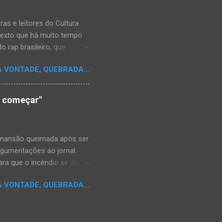
s e leitores do Cultura
texto que há muito tempo
 rap brasileiro, que
aulistano Racionais MC's.
A VONTADE, QUEBRADA...
aís a crença de que o
os antepassados nem nossa
adores de opinião
o começar"
cimento. Assim, o sítio
ão da rica história do
relativamente curto d...
a mansão queimada após ser
argumentações ao jornal.
ra que o incêndio se inicia-
e." Shaniqua disse além que
A VONTADE, QUEBRADA...
kins disse que alguém
da mansão.