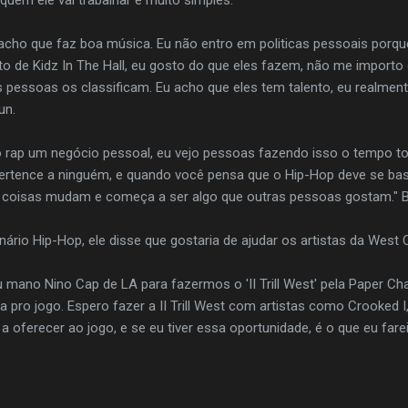
acho que faz boa música. Eu não entro em politicas pessoais porq
 de Kidz In The Hall, eu gosto do que eles fazem, não me importo
pessoas os classificam. Eu acho que eles tem talento, eu realment
un.
rap um negócio pessoal, eu vejo pessoas fazendo isso o tempo todo
ertence a ninguém, e quando você pensa que o Hip-Hop deve se ba
s coisas mudam e começa a ser algo que outras pessoas gostam." 
rio Hip-Hop, ele disse que gostaria de ajudar os artistas da West 
mano Nino Cap de LA para fazermos o 'II Trill West' pela Paper C
ta pro jogo. Espero fazer a II Trill West com artistas como Crooked
 oferecer ao jogo, e se eu tiver essa oportunidade, é o que eu farei.