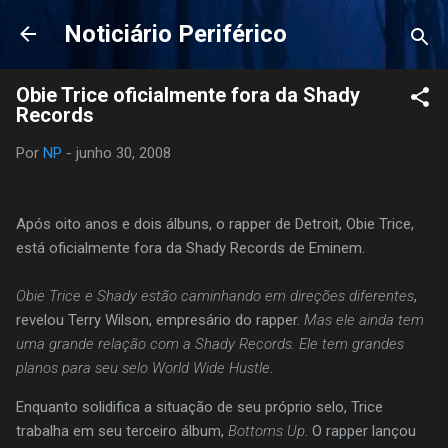
Pular para o conteúdo principal
Noticiário Periférico
Obie Trice oficialmente fora da Shady
Records
Por
NP
-
junho 30, 2008
Após oito anos e dois álbuns, o rapper de Detroit, Obie Trice,
está oficialmente fora da Shady Records de Eminem.
Obie Trice e Shady estão caminhando em direções diferentes
,
revelou Terry Wilson, empresário do rapper.
Mas ele ainda tem
uma grande relação com a Shady Records. Ele tem grandes
planos para seu selo World Wide Hustle
.
Enquanto solidifica a situação de seu próprio selo, Trice
trabalha em seu terceiro álbum,
Bottoms Up
. O rapper lançou