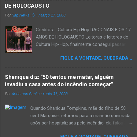
DE HOLOCAUSTO
Por
Rap News--®
-
março 27, 2008
Creditos:::: Cultura Hip Hop RACIONAIS E OS 17
ANOS DE HOLOCAUSTO Leitoras e leitores do
Cultura Hip-Hop, finalmente consegui passar
para o disco rígido do computador um texto
FIQUE A VONTADE, QUEBRADA...
que há muito tempo vinha maturando: uma
espécie de "ensaio-tributo" ao disco mais
importante do rap brasileiro, que completará 17
Shaniqua diz: "50 tentou me matar, alguém
anos agora em 2008. Falo de "Holocausto
invadiu a casa antes do incêndio começar"
Urbano", do grupo paulistano Racionais MC's.
Por
Anderson Banks
-
maio 31, 2008
Como de costume, uma pequena digressão. É
muito disseminada em nosso país a crença de
Quando Shaniqua Tompkins, mãe do filho de 50
que o brasileiro não tem memória. Fala-se
cent Marquise, retornou para a mansão queimada
muito por aí que não cultuamos nossos
após ser hospitalizada pelo incêndio, ela falou
antepassados nem nossa rica história
com os repórteres. Tompkins fez várias
sociocultural. No que diz respeito ao hip-hop,
FIQUE A VONTADE, QUEBRADA...