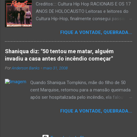
Creditos:::: Cultura Hip Hop RACIONAIS E OS 17
ANOS DE HOLOCAUSTO Leitoras e leitores do
Cultura Hip-Hop, finalmente consegui passar
para o disco rígido do computador um texto
FIQUE A VONTADE, QUEBRADA...
que há muito tempo vinha maturando: uma
espécie de "ensaio-tributo" ao disco mais
importante do rap brasileiro, que completará 17
Shaniqua diz: "50 tentou me matar, alguém
anos agora em 2008. Falo de "Holocausto
invadiu a casa antes do incêndio começar"
Urbano", do grupo paulistano Racionais MC's.
Por
Anderson Banks
-
maio 31, 2008
Como de costume, uma pequena digressão. É
muito disseminada em nosso país a crença de
Quando Shaniqua Tompkins, mãe do filho de 50
que o brasileiro não tem memória. Fala-se
cent Marquise, retornou para a mansão queimada
muito por aí que não cultuamos nossos
após ser hospitalizada pelo incêndio, ela falou
antepassados nem nossa rica história
com os repórteres. Tompkins fez várias
sociocultural. No que diz respeito ao hip-hop,
FIQUE A VONTADE, QUEBRADA...
argumentações ao jornal. quando um repórter
cabe a nós, formadores de opinião
perguntou a ela se ela achava que 50 cent teria
minimamente responsáveis, tentar mudar essa
feito algo para que o incêndio se inicia-se,ela
trajetória de descaso e esquecimento. Assim,
disse "sim teria, ele é obcecado e se ele não pode
o sítio Cultura Hip-Hop tornou-se mais um dos