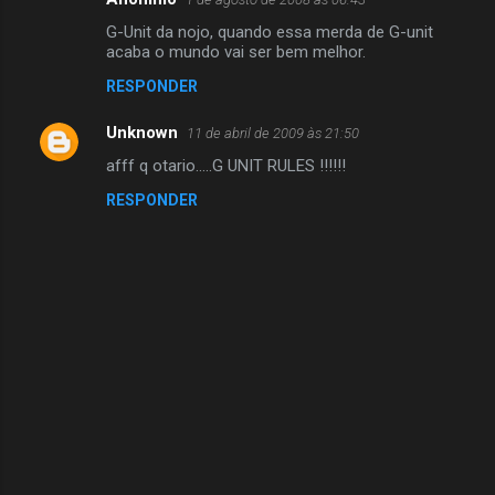
C
G-Unit da nojo, quando essa merda de G-unit
o
acaba o mundo vai ser bem melhor.
m
RESPONDER
e
Unknown
n
11 de abril de 2009 às 21:50
t
afff q otario.....G UNIT RULES !!!!!!
á
RESPONDER
r
i
o
s