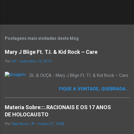
P
o
s
t
Postagens mais visitadas deste blog
a
r
Mary J Blige Ft. T.I. & Kid Rock – Care
u
m
Por
NP
-
setembro 10, 2010
c
o
DL & OUÇA - Mary J Blige Ft. T.I. & Kid Rock – Care
m
e
n
FIQUE A VONTADE, QUEBRADA...
t
á
r
Materia Sobre:::.RACIONAIS E OS 17 ANOS
i
o
DE HOLOCAUSTO
Por
Rap News--®
-
março 27, 2008