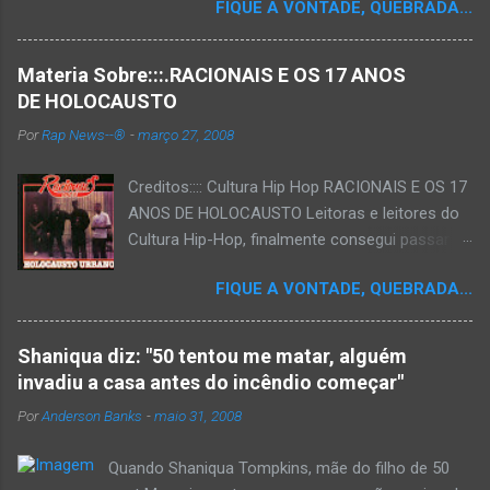
n
FIQUE A VONTADE, QUEBRADA...
t
á
r
Materia Sobre:::.RACIONAIS E OS 17 ANOS
i
o
DE HOLOCAUSTO
Por
Rap News--®
-
março 27, 2008
Creditos:::: Cultura Hip Hop RACIONAIS E OS 17
ANOS DE HOLOCAUSTO Leitoras e leitores do
Cultura Hip-Hop, finalmente consegui passar
para o disco rígido do computador um texto
FIQUE A VONTADE, QUEBRADA...
que há muito tempo vinha maturando: uma
espécie de "ensaio-tributo" ao disco mais
importante do rap brasileiro, que completará 17
Shaniqua diz: "50 tentou me matar, alguém
anos agora em 2008. Falo de "Holocausto
invadiu a casa antes do incêndio começar"
Urbano", do grupo paulistano Racionais MC's.
Por
Anderson Banks
-
maio 31, 2008
Como de costume, uma pequena digressão. É
muito disseminada em nosso país a crença de
Quando Shaniqua Tompkins, mãe do filho de 50
que o brasileiro não tem memória. Fala-se