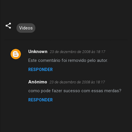
Videos
Unknown
23 de dezembro de 2008 às 18:17
C
Este comentário foi removido pelo autor.
o
RESPONDER
m
e
Anônimo
23 de dezembro de 2008 às 18:17
n
como pode fazer sucesso com essas merdas?
t
RESPONDER
á
r
i
o