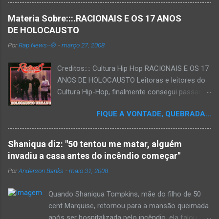
Materia Sobre:::.RACIONAIS E OS 17 ANOS
DE HOLOCAUSTO
Por
Rap News--®
-
março 27, 2008
Creditos:::: Cultura Hip Hop RACIONAIS E OS 17
ANOS DE HOLOCAUSTO Leitoras e leitores do
Cultura Hip-Hop, finalmente consegui passar
para o disco rígido do computador um texto
FIQUE A VONTADE, QUEBRADA...
que há muito tempo vinha maturando: uma
espécie de "ensaio-tributo" ao disco mais
importante do rap brasileiro, que completará 17
Shaniqua diz: "50 tentou me matar, alguém
anos agora em 2008. Falo de "Holocausto
invadiu a casa antes do incêndio começar"
Urbano", do grupo paulistano Racionais MC's.
Por
Anderson Banks
-
maio 31, 2008
Como de costume, uma pequena digressão. É
muito disseminada em nosso país a crença de
Quando Shaniqua Tompkins, mãe do filho de 50
que o brasileiro não tem memória. Fala-se
cent Marquise, retornou para a mansão queimada
muito por aí que não cultuamos nossos
após ser hospitalizada pelo incêndio, ela falou