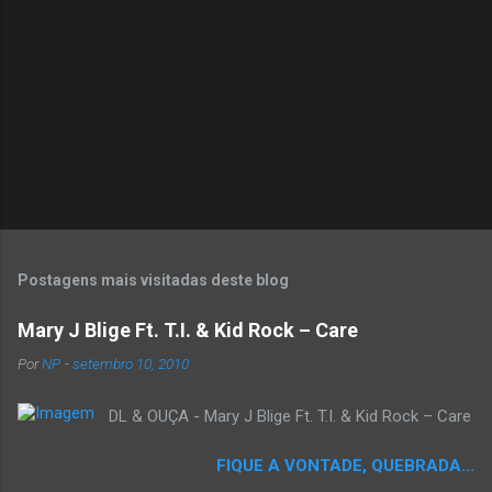
o
s
Postagens mais visitadas deste blog
Mary J Blige Ft. T.I. & Kid Rock – Care
Por
NP
-
setembro 10, 2010
DL & OUÇA - Mary J Blige Ft. T.I. & Kid Rock – Care
FIQUE A VONTADE, QUEBRADA...