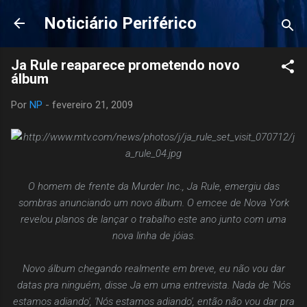
Pular para o conteúdo principal
Noticiário Periférico
Ja Rule reaparece prometendo novo
álbum
Por
NP
-
fevereiro 21, 2009
O homem de frente da Murder Inc., Ja Rule, emergiu das
sombras anunciando um novo álbum. O emcee de Nova York
revelou planos de lançar o trabalho este ano junto com uma
nova linha de jóias.
Novo álbum chegando realmente em breve, eu não vou dar
datas pra ninguém, disse Ja em uma entrevista. Nada de 'Nós
estamos adiando', 'Nós estamos adiando', então não vou dar pra