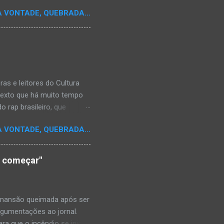
A VONTADE, QUEBRADA...
s e leitores do Cultura
texto que há muito tempo
 rap brasileiro, que
aulistano Racionais MC's.
A VONTADE, QUEBRADA...
aís a crença de que o
os antepassados nem nossa
adores de opinião
o começar"
cimento. Assim, o sítio
ão da rica história do
relativamente curto d...
a mansão queimada após ser
argumentações ao jornal.
ra que o incêndio se inicia-