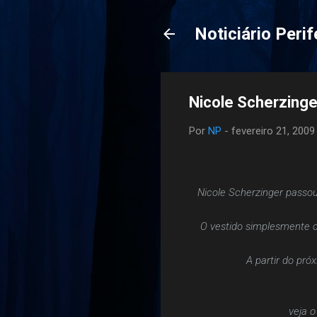
Noticiário Perif
Nicole Scherzing
Por
NP
-
fevereiro 21, 2009
Nicole Scherzinger passo
O vestido simplesmente ca
A partir do pró
veja o