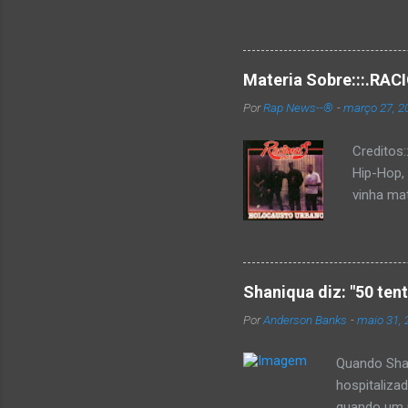
n
t
á
r
i
Materia Sobre:::.R
o
Por
Rap News--®
-
março 27, 2
Creditos
Hip-Hop,
vinha mat
completa
Como de 
brasilei
rica hist
Shaniqua diz: "50 ten
minimame
Por
Anderson Banks
-
maio 31, 
Cultura 
hip-hop b
Quando Shan
hospitaliza
quando um re