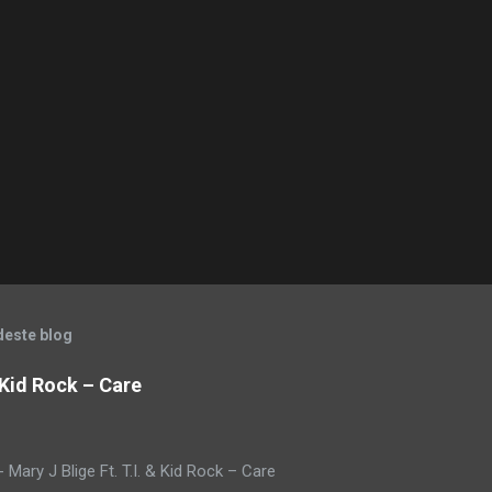
deste blog
& Kid Rock – Care
Mary J Blige Ft. T.I. & Kid Rock – Care