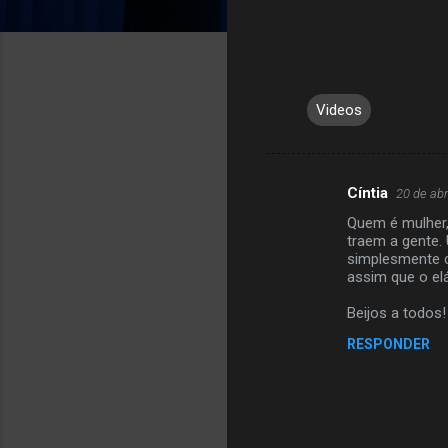
Videos
Cíntia
20 de abr
C
Quem é mulher, 
o
traem a gente.
m
simplesmente c
assim que o elá
e
Beijos a todos!
n
t
RESPONDER
á
r
i