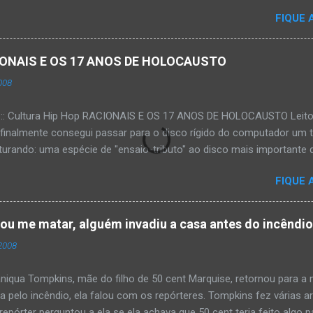
FIQUE 
ACIONAIS E OS 17 ANOS DE HOLOCAUSTO
008
:::: Cultura Hip Hop RACIONAIS E OS 17 ANOS DE HOLOCAUSTO Leitora
 finalmente consegui passar para o disco rígido do computador um 
urando: uma espécie de "ensaio-tributo" ao disco mais importante do
rá 17 anos agora em 2008. Falo de "Holocausto Urbano", do grupo p
FIQUE 
costume, uma pequena digressão. É muito disseminada em nosso p
ro não tem memória. Fala-se muito por aí que não cultuamos noss
ória sociocultural. No que diz respeito ao hip-hop, cabe a nós, form
tou me matar, alguém invadiu a casa antes do incêndi
nte responsáveis, tentar mudar essa trajetória de descaso e esque
2008
Hip-Hop tornou-se mais um dos espaços de preservação e disseminaç
rasileiro. Olha, já temos muita história pra contar, apesar do espaço 
iqua Tompkins, mãe do filho de 50 cent Marquise, retornou para 
da pelo incêndio, ela falou com os repórteres. Tompkins fez várias 
pórter perguntou a ela se ela achava que 50 cent teria feito algo pa