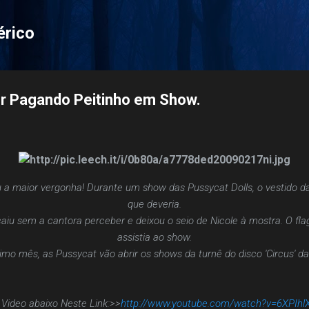
Pular para o conteúdo principal
érico
er Pagando Peitinho em Show.
u a maior vergonha! Durante um show das Pussycat Dolls, o vestido d
que deveria.
iu sem a cantora perceber e deixou o seio de Nicole à mostra. O flag
assistia ao show.
ximo mês, as Pussycat vão abrir os shows da turnê do disco 'Circus' da
 Video abaixo Neste Link:>>
http://www.youtube.com/watch?v=6XPIh