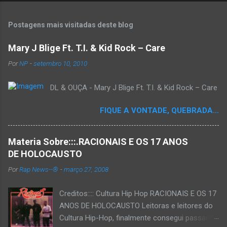
o
s
t
Postagens mais visitadas deste blog
a
r
Mary J Blige Ft. T.I. & Kid Rock – Care
u
m
Por
NP
-
setembro 10, 2010
c
o
DL & OUÇA - Mary J Blige Ft. T.I. & Kid Rock – Care
m
e
n
FIQUE A VONTADE, QUEBRADA...
t
á
r
Materia Sobre:::.RACIONAIS E OS 17 ANOS
i
o
DE HOLOCAUSTO
Por
Rap News--®
-
março 27, 2008
Creditos:::: Cultura Hip Hop RACIONAIS E OS 17
ANOS DE HOLOCAUSTO Leitoras e leitores do
Cultura Hip-Hop, finalmente consegui passar