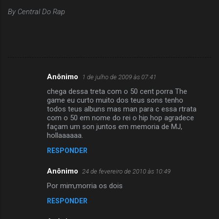
By Central Do Rap
Anônimo
1 de julho de 2009 às 07:41
C
chega dessa treta com o 50 cent porra The
o
game eu curto muito dos teus sons tenho
m
todos teus albuns mas man para c essa rtrata
com o 50 em nome do rei o hip hop agradece
e
façam um son juntos em memoria de MJ,
hollaaaaaa.
n
t
RESPONDER
á
Anônimo
24 de fevereiro de 2010 às 10:49
r
Por mim,morria os dois
i
RESPONDER
o
s