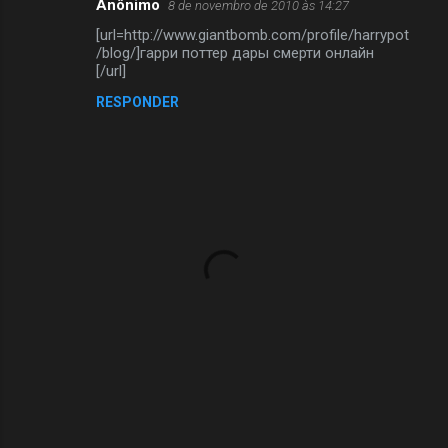
Anônimo
8 de novembro de 2010 às 14:27
[url=http://www.giantbomb.com/profile/harrypot
/blog/]гарри поттер дары смерти онлайн
[/url]
RESPONDER
P