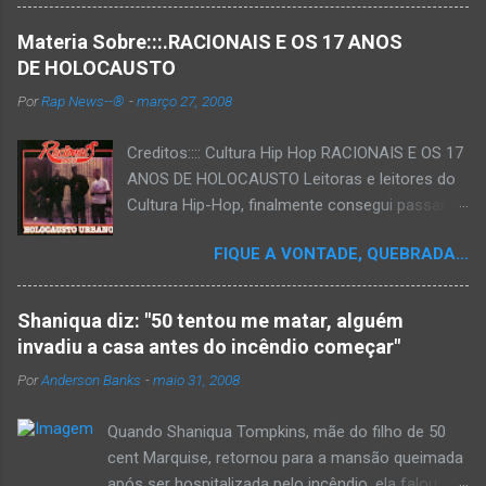
Materia Sobre:::.RACIONAIS E OS 17 ANOS
DE HOLOCAUSTO
Por
Rap News--®
-
março 27, 2008
Creditos:::: Cultura Hip Hop RACIONAIS E OS 17
ANOS DE HOLOCAUSTO Leitoras e leitores do
Cultura Hip-Hop, finalmente consegui passar
para o disco rígido do computador um texto
FIQUE A VONTADE, QUEBRADA...
que há muito tempo vinha maturando: uma
espécie de "ensaio-tributo" ao disco mais
importante do rap brasileiro, que completará 17
Shaniqua diz: "50 tentou me matar, alguém
anos agora em 2008. Falo de "Holocausto
invadiu a casa antes do incêndio começar"
Urbano", do grupo paulistano Racionais MC's.
Por
Anderson Banks
-
maio 31, 2008
Como de costume, uma pequena digressão. É
muito disseminada em nosso país a crença de
Quando Shaniqua Tompkins, mãe do filho de 50
que o brasileiro não tem memória. Fala-se
cent Marquise, retornou para a mansão queimada
muito por aí que não cultuamos nossos
após ser hospitalizada pelo incêndio, ela falou