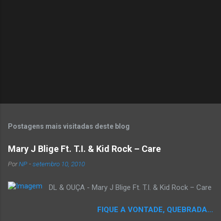
o
s
Postagens mais visitadas deste blog
Mary J Blige Ft. T.I. & Kid Rock – Care
Por
NP
-
setembro 10, 2010
DL & OUÇA - Mary J Blige Ft. T.I. & Kid Rock – Care
FIQUE A VONTADE, QUEBRADA...