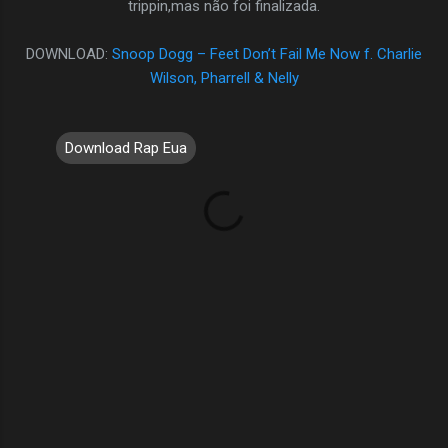
trippin,mas não foi finalizada.
DOWNLOAD:
Snoop Dogg – Feet Don’t Fail Me Now f. Charlie
Wilson, Pharrell & Nelly
Download Rap Eua
C
o
m
e
n
t
á
r
i